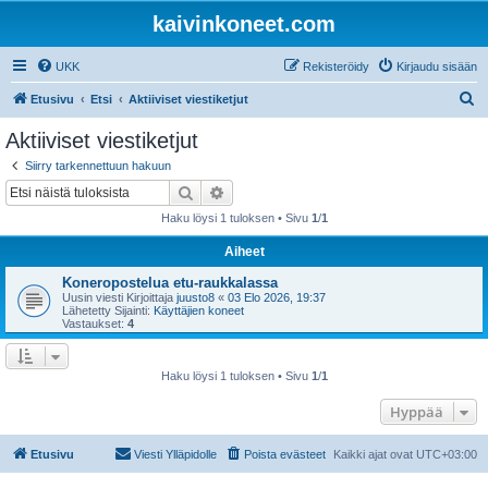
kaivinkoneet.com
UKK
Rekisteröidy
Kirjaudu sisään
E
Etusivu
Etsi
Aktiiviset viestiketjut
t
Aktiiviset viestiketjut
s
Siirry tarkennettuun hakuun
i
Etsi
Tarkennettu haku
Haku löysi 1 tuloksen • Sivu
1
/
1
Aiheet
Koneropostelua etu-raukkalassa
Uusin viesti Kirjoittaja
juusto8
«
03 Elo 2026, 19:37
Lähetetty Sijainti:
Käyttäjien koneet
Vastaukset:
4
Haku löysi 1 tuloksen • Sivu
1
/
1
Hyppää
Etusivu
Viesti Ylläpidolle
Poista evästeet
Kaikki ajat ovat
UTC+03:00