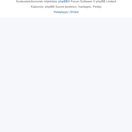
Keskustelufoorumin ohjelmisto
phpBB
® Forum Software © phpBB Limited
Käännös: phpBB Suomi (lurttinen, harritapio, Pettis)
Yksityisyys
|
Ehdot