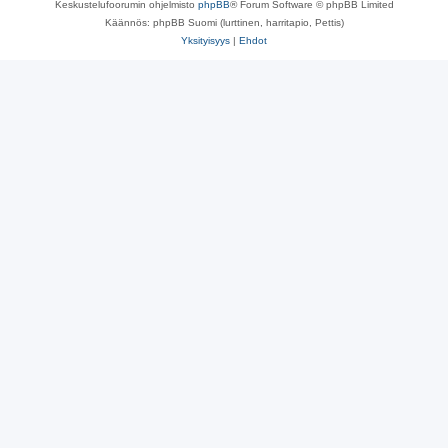
Keskustelufoorumin ohjelmisto
phpBB
® Forum Software © phpBB Limited
Käännös: phpBB Suomi (lurttinen, harritapio, Pettis)
Yksityisyys
|
Ehdot