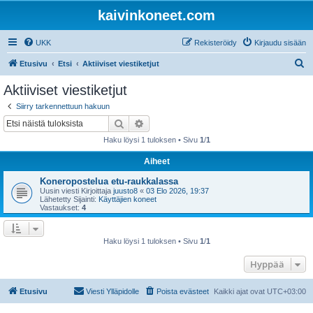
kaivinkoneet.com
UKK
Rekisteröidy
Kirjaudu sisään
E
Etusivu
Etsi
Aktiiviset viestiketjut
t
Aktiiviset viestiketjut
s
Siirry tarkennettuun hakuun
i
Etsi
Tarkennettu haku
Haku löysi 1 tuloksen • Sivu
1
/
1
Aiheet
Koneropostelua etu-raukkalassa
Uusin viesti Kirjoittaja
juusto8
«
03 Elo 2026, 19:37
Lähetetty Sijainti:
Käyttäjien koneet
Vastaukset:
4
Haku löysi 1 tuloksen • Sivu
1
/
1
Hyppää
Etusivu
Viesti Ylläpidolle
Poista evästeet
Kaikki ajat ovat
UTC+03:00