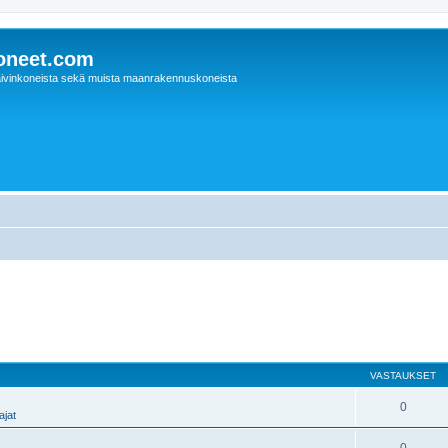
oneet.com
ivinkoneista sekä muista maanrakennuskoneista
VASTAUKSET
0
jat
0