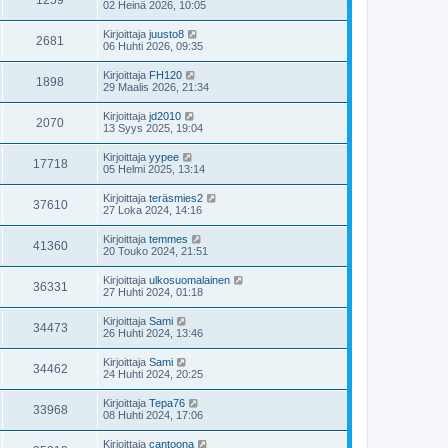
02 Heinä 2026, 10:05
Kirjoittaja
juusto8
2681
06 Huhti 2026, 09:35
Kirjoittaja
FH120
1898
29 Maalis 2026, 21:34
Kirjoittaja
jd2010
2070
13 Syys 2025, 19:04
Kirjoittaja
yypee
17718
05 Helmi 2025, 13:14
Kirjoittaja
teräsmies2
37610
27 Loka 2024, 14:16
Kirjoittaja
temmes
41360
20 Touko 2024, 21:51
Kirjoittaja
ulkosuomalainen
36331
27 Huhti 2024, 01:18
Kirjoittaja
Sami
34473
26 Huhti 2024, 13:46
Kirjoittaja
Sami
34462
24 Huhti 2024, 20:25
Kirjoittaja
Tepa76
33968
08 Huhti 2024, 17:06
Kirjoittaja
cantoona