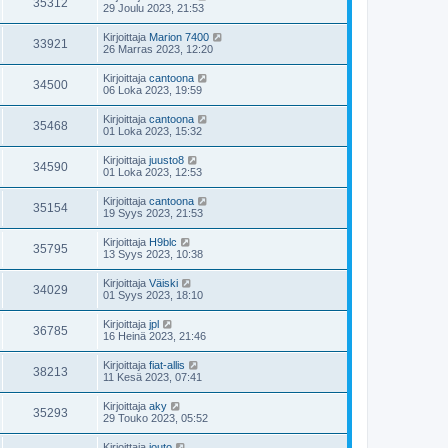
35312
29 Joulu 2023, 21:53
Kirjoittaja
Marion 7400
33921
26 Marras 2023, 12:20
Kirjoittaja
cantoona
34500
06 Loka 2023, 19:59
Kirjoittaja
cantoona
35468
01 Loka 2023, 15:32
Kirjoittaja
juusto8
34590
01 Loka 2023, 12:53
Kirjoittaja
cantoona
35154
19 Syys 2023, 21:53
Kirjoittaja
H9blc
35795
13 Syys 2023, 10:38
Kirjoittaja
Väiski
34029
01 Syys 2023, 18:10
Kirjoittaja
jpl
36785
16 Heinä 2023, 21:46
Kirjoittaja
fiat-allis
38213
11 Kesä 2023, 07:41
Kirjoittaja
aky
35293
29 Touko 2023, 05:52
Kirjoittaja
jouto