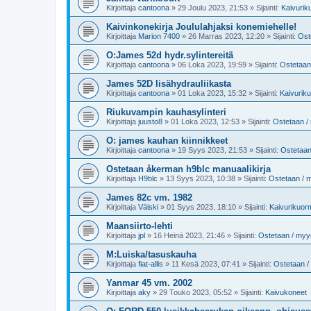
Kirjoittaja
cantoona
»
29 Joulu 2023, 21:53
» Sijainti:
Kaivurik
Kaivinkonekirja Joululahjaksi konemiehelle!
Kirjoittaja
Marion 7400
»
26 Marras 2023, 12:20
» Sijainti:
Ost
O:James 52d hydr.sylintereitä
Kirjoittaja
cantoona
»
06 Loka 2023, 19:59
» Sijainti:
Ostetaan
James 52D lisähydrauliikasta
Kirjoittaja
cantoona
»
01 Loka 2023, 15:32
» Sijainti:
Kaivurik
Riukuvampin kauhasylinteri
Kirjoittaja
juusto8
»
01 Loka 2023, 12:53
» Sijainti:
Ostetaan /
O: james kauhan kiinnikkeet
Kirjoittaja
cantoona
»
19 Syys 2023, 21:53
» Sijainti:
Ostetaan
Ostetaan åkerman h9blc manuaalikirja
Kirjoittaja
H9blc
»
13 Syys 2023, 10:38
» Sijainti:
Ostetaan / 
James 82c vm. 1982
Kirjoittaja
Väiski
»
01 Syys 2023, 18:10
» Sijainti:
Kaivurikuor
Maansiirto-lehti
Kirjoittaja
jpl
»
16 Heinä 2023, 21:46
» Sijainti:
Ostetaan / my
M:Luiska/tasuskauha
Kirjoittaja
fiat-allis
»
11 Kesä 2023, 07:41
» Sijainti:
Ostetaan 
Yanmar 45 vm. 2002
Kirjoittaja
aky
»
29 Touko 2023, 05:52
» Sijainti:
Kaivukoneet