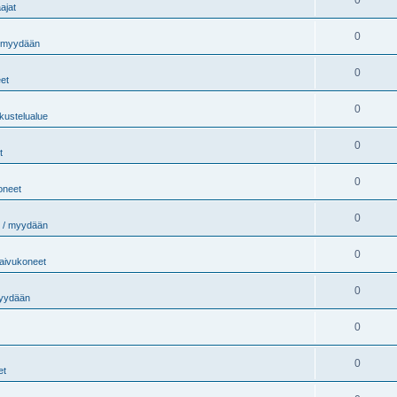
ajat
0
/ myydään
0
et
0
kustelualue
0
t
0
oneet
0
 / myydään
0
aivukoneet
0
myydään
0
0
et