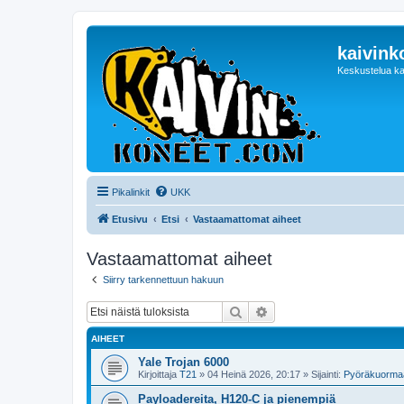
kaivink
Keskustelua ka
Pikalinkit
UKK
Etusivu
Etsi
Vastaamattomat aiheet
Vastaamattomat aiheet
Siirry tarkennettuun hakuun
Etsi
Tarkennettu haku
AIHEET
Yale Trojan 6000
Kirjoittaja
T21
»
04 Heinä 2026, 20:17
» Sijainti:
Pyöräkuormaa
Payloadereita, H120-C ja pienempiä