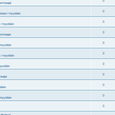
0
uormaajat
0
etaan / myydään
0
 / myydään
0
uormaajat
0
 myydään
0
 / myydään
0
myydään
0
maajat
0
ydään
0
/ myydään
0