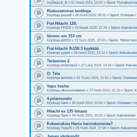
Kirjoittaja
E_N
»
02 Heinä 2026, 10:05
» Sijainti:
Pyöräkuorma
Riukuvammas tunkkeja
Kirjoittaja
juusto8
»
06 Huhti 2026, 09:35
» Sijainti:
Ostetaan 
Fiat Hitachi 120.
Kirjoittaja
FH120
»
29 Maalis 2026, 21:34
» Sijainti:
Kaivukone
lännen um 353 cm
Kirjoittaja
jd2010
»
13 Syys 2025, 19:04
» Sijainti:
Yleinen kes
Fiat-hitachi fh150.3 kyykkää
Kirjoittaja
yypee
»
05 Helmi 2025, 13:14
» Sijainti:
Kaivukonee
Teräsmies 2
Kirjoittaja
teräsmies2
»
27 Loka 2024, 14:16
» Sijainti:
Kaivuk
O: Tela
Kirjoittaja
temmes
»
20 Touko 2024, 21:51
» Sijainti:
Ostetaan
Vapo kauha
Kirjoittaja
ulkosuomalainen
»
27 Huhti 2024, 01:18
» Sijainti:
K
4-pilarinostin
Kirjoittaja
Sami
»
26 Huhti 2024, 13:46
» Sijainti:
Ostetaan / 
Hitachi ex 135 ilmaus
Kirjoittaja
Sami
»
24 Huhti 2024, 20:25
» Sijainti:
Kaivukoneet
Kokemuksia Hanix kaivinkoneista?
Kirjoittaja
Tepa76
»
08 Huhti 2024, 17:06
» Sijainti:
Kaivukone
James värikoodit