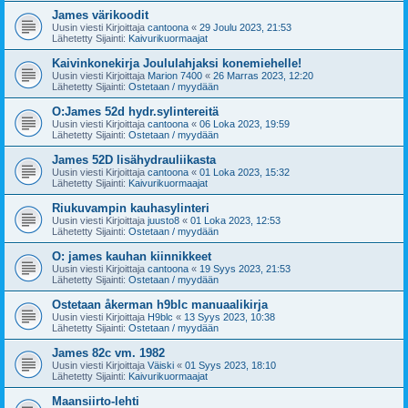
James värikoodit
Uusin viesti Kirjoittaja
cantoona
«
29 Joulu 2023, 21:53
Lähetetty Sijainti:
Kaivurikuormaajat
Kaivinkonekirja Joululahjaksi konemiehelle!
Uusin viesti Kirjoittaja
Marion 7400
«
26 Marras 2023, 12:20
Lähetetty Sijainti:
Ostetaan / myydään
O:James 52d hydr.sylintereitä
Uusin viesti Kirjoittaja
cantoona
«
06 Loka 2023, 19:59
Lähetetty Sijainti:
Ostetaan / myydään
James 52D lisähydrauliikasta
Uusin viesti Kirjoittaja
cantoona
«
01 Loka 2023, 15:32
Lähetetty Sijainti:
Kaivurikuormaajat
Riukuvampin kauhasylinteri
Uusin viesti Kirjoittaja
juusto8
«
01 Loka 2023, 12:53
Lähetetty Sijainti:
Ostetaan / myydään
O: james kauhan kiinnikkeet
Uusin viesti Kirjoittaja
cantoona
«
19 Syys 2023, 21:53
Lähetetty Sijainti:
Ostetaan / myydään
Ostetaan åkerman h9blc manuaalikirja
Uusin viesti Kirjoittaja
H9blc
«
13 Syys 2023, 10:38
Lähetetty Sijainti:
Ostetaan / myydään
James 82c vm. 1982
Uusin viesti Kirjoittaja
Väiski
«
01 Syys 2023, 18:10
Lähetetty Sijainti:
Kaivurikuormaajat
Maansiirto-lehti