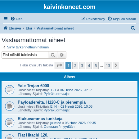
kaivinkoneet.com
UKK
Rekisteröidy
Kirjaudu sisään
E
Etusivu
Etsi
Vastaamattomat aiheet
t
Vastaamattomat aiheet
s
Siirry tarkennettuun hakuun
i
Etsi
Tarkennettu haku
Sivu
1
/
13
1
2
3
4
5
13
Seuraava
Haku löysi 319 tulosta
…
Aiheet
Yale Trojan 6000
Uusin viesti Kirjoittaja
T21
«
04 Heinä 2026, 20:17
Lähetetty Sijainti:
Pyöräkuormaajat
Payloadereita, H120-C ja pienempiä
Uusin viesti Kirjoittaja
E_N
«
02 Heinä 2026, 10:05
Lähetetty Sijainti:
Pyöräkuormaajat
Riukuvammas tunkkeja
Uusin viesti Kirjoittaja
juusto8
«
06 Huhti 2026, 09:35
Lähetetty Sijainti:
Ostetaan / myydään
Fiat Hitachi 120.