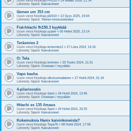
Uusin viesti Kirjoittaja
FH120
«
29 Maalis 2026, 21:34
Lähetetty Sijainti:
Kaivukoneet
lännen um 353 cm
Uusin viesti Kirjoittaja
jd2010
«
13 Syys 2025, 19:04
Lähetetty Sijainti:
Yleinen keskustelualue
Fiat-hitachi fh150.3 kyykkää
Uusin viesti Kirjoittaja
yypee
«
05 Helmi 2025, 13:14
Lähetetty Sijainti:
Kaivukoneet
Teräsmies 2
Uusin viesti Kirjoittaja
teräsmies2
«
27 Loka 2024, 14:16
Lähetetty Sijainti:
Kaivukoneet
O: Tela
Uusin viesti Kirjoittaja
temmes
«
20 Touko 2024, 21:51
Lähetetty Sijainti:
Ostetaan / myydään
Vapo kauha
Uusin viesti Kirjoittaja
ulkosuomalainen
«
27 Huhti 2024, 01:18
Lähetetty Sijainti:
Kaivukoneet
4-pilarinostin
Uusin viesti Kirjoittaja
Sami
«
26 Huhti 2024, 13:46
Lähetetty Sijainti:
Ostetaan / myydään
Hitachi ex 135 ilmaus
Uusin viesti Kirjoittaja
Sami
«
24 Huhti 2024, 20:25
Lähetetty Sijainti:
Kaivukoneet
Kokemuksia Hanix kaivinkoneista?
Uusin viesti Kirjoittaja
Tepa76
«
08 Huhti 2024, 17:06
Lähetetty Sijainti:
Kaivukoneet