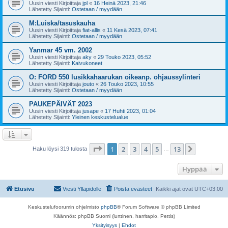
Uusin viesti Kirjoittaja
jpl
«
16 Heinä 2023, 21:46
Lähetetty Sijainti:
Ostetaan / myydään
M:Luiska/tasuskauha
Uusin viesti Kirjoittaja
fiat-allis
«
11 Kesä 2023, 07:41
Lähetetty Sijainti:
Ostetaan / myydään
Yanmar 45 vm. 2002
Uusin viesti Kirjoittaja
aky
«
29 Touko 2023, 05:52
Lähetetty Sijainti:
Kaivukoneet
O: FORD 550 lusikkahaarukan oikeanp. ohjaussylinteri
Uusin viesti Kirjoittaja
jouto
«
26 Touko 2023, 10:55
Lähetetty Sijainti:
Ostetaan / myydään
PAUKEPÄIVÄT 2023
Uusin viesti Kirjoittaja
jusape
«
17 Huhti 2023, 01:04
Lähetetty Sijainti:
Yleinen keskustelualue
Sivu
1
/
13
1
2
3
4
5
13
Seuraava
Haku löysi 319 tulosta
…
Hyppää
Etusivu
Viesti Ylläpidolle
Poista evästeet
Kaikki ajat ovat
UTC+03:00
Keskustelufoorumin ohjelmisto
phpBB
® Forum Software © phpBB Limited
Käännös: phpBB Suomi (lurttinen, harritapio, Pettis)
Yksityisyys
|
Ehdot