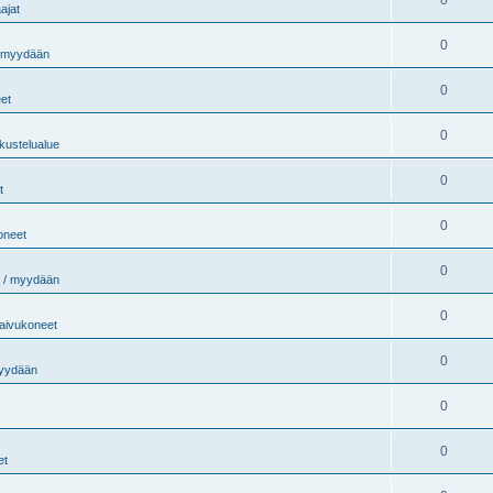
ajat
0
/ myydään
0
et
0
kustelualue
0
t
0
oneet
0
 / myydään
0
aivukoneet
0
myydään
0
0
et