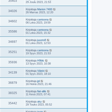
35403
29 Joulu 2023, 21:53
Kirjoittaja
Marion 7400
34026
26 Marras 2023, 12:20
Kirjoittaja
cantoona
34602
06 Loka 2023, 19:59
Kirjoittaja
cantoona
35586
01 Loka 2023, 15:32
Kirjoittaja
juusto8
34697
01 Loka 2023, 12:53
Kirjoittaja
cantoona
35251
19 Syys 2023, 21:53
Kirjoittaja
H9blc
35936
13 Syys 2023, 10:38
Kirjoittaja
Väiski
34139
01 Syys 2023, 18:10
Kirjoittaja
jpl
36879
16 Heinä 2023, 21:46
Kirjoittaja
fiat-allis
38325
11 Kesä 2023, 07:41
Kirjoittaja
aky
35442
29 Touko 2023, 05:52
Kirjoittaja
jouto