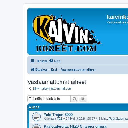
kaivink
Keskustelua ka
Pikalinkit
UKK
Etusivu
Etsi
Vastaamattomat aiheet
Vastaamattomat aiheet
Siirry tarkennettuun hakuun
Etsi
Tarkennettu haku
AIHEET
Yale Trojan 6000
Kirjoittaja
T21
»
04 Heinä 2026, 20:17
» Sijainti:
Pyöräkuormaa
Payloadereita, H120-C ja pienempiä