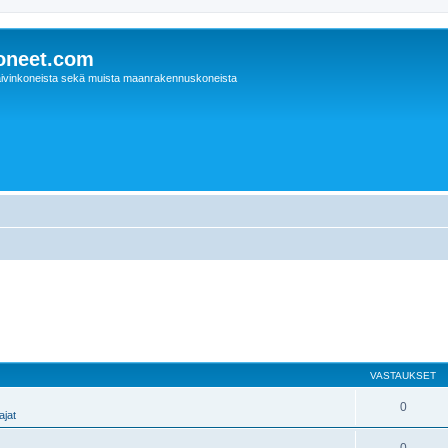
oneet.com
ivinkoneista sekä muista maanrakennuskoneista
VASTAUKSET
0
jat
0