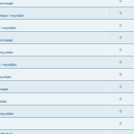
0
uormaajat
0
etaan / myydään
0
 / myydään
0
uormaajat
0
 myydään
0
 / myydään
0
myydään
0
maajat
0
ydään
0
/ myydään
0