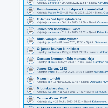
Kirjoittaja
cantoona
»
29 Joulu 2023, 21:53
» Sijainti:
Kaivurik
Kaivinkonekirja Joululahjaksi konemiehelle!
Kirjoittaja
Marion 7400
»
26 Marras 2023, 12:20
» Sijainti:
Ost
O:James 52d hydr.sylintereitä
Kirjoittaja
cantoona
»
06 Loka 2023, 19:59
» Sijainti:
Ostetaan
James 52D lisähydrauliikasta
Kirjoittaja
cantoona
»
01 Loka 2023, 15:32
» Sijainti:
Kaivurik
Riukuvampin kauhasylinteri
Kirjoittaja
juusto8
»
01 Loka 2023, 12:53
» Sijainti:
Ostetaan /
O: james kauhan kiinnikkeet
Kirjoittaja
cantoona
»
19 Syys 2023, 21:53
» Sijainti:
Ostetaan
Ostetaan åkerman h9blc manuaalikirja
Kirjoittaja
H9blc
»
13 Syys 2023, 10:38
» Sijainti:
Ostetaan / 
James 82c vm. 1982
Kirjoittaja
Väiski
»
01 Syys 2023, 18:10
» Sijainti:
Kaivurikuor
Maansiirto-lehti
Kirjoittaja
jpl
»
16 Heinä 2023, 21:46
» Sijainti:
Ostetaan / my
M:Luiska/tasuskauha
Kirjoittaja
fiat-allis
»
11 Kesä 2023, 07:41
» Sijainti:
Ostetaan 
Yanmar 45 vm. 2002
Kirjoittaja
aky
»
29 Touko 2023, 05:52
» Sijainti:
Kaivukoneet