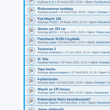
Kirjoittaja
E_N
»
02 Heinä 2026, 10:05
» Sijainti:
Pyöräkuorma
Riukuvammas tunkkeja
Kirjoittaja
juusto8
»
06 Huhti 2026, 09:35
» Sijainti:
Ostetaan 
Fiat Hitachi 120.
Kirjoittaja
FH120
»
29 Maalis 2026, 21:34
» Sijainti:
Kaivukone
lännen um 353 cm
Kirjoittaja
jd2010
»
13 Syys 2025, 19:04
» Sijainti:
Yleinen kes
Fiat-hitachi fh150.3 kyykkää
Kirjoittaja
yypee
»
05 Helmi 2025, 13:14
» Sijainti:
Kaivukonee
Teräsmies 2
Kirjoittaja
teräsmies2
»
27 Loka 2024, 14:16
» Sijainti:
Kaivuk
O: Tela
Kirjoittaja
temmes
»
20 Touko 2024, 21:51
» Sijainti:
Ostetaan
Vapo kauha
Kirjoittaja
ulkosuomalainen
»
27 Huhti 2024, 01:18
» Sijainti:
K
4-pilarinostin
Kirjoittaja
Sami
»
26 Huhti 2024, 13:46
» Sijainti:
Ostetaan / 
Hitachi ex 135 ilmaus
Kirjoittaja
Sami
»
24 Huhti 2024, 20:25
» Sijainti:
Kaivukoneet
Kokemuksia Hanix kaivinkoneista?
Kirjoittaja
Tepa76
»
08 Huhti 2024, 17:06
» Sijainti:
Kaivukone
James värikoodit