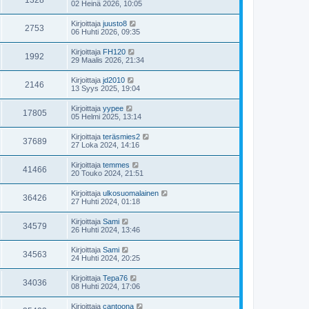
02 Heinä 2026, 10:05
Kirjoittaja
juusto8
2753
06 Huhti 2026, 09:35
Kirjoittaja
FH120
1992
29 Maalis 2026, 21:34
Kirjoittaja
jd2010
2146
13 Syys 2025, 19:04
Kirjoittaja
yypee
17805
05 Helmi 2025, 13:14
Kirjoittaja
teräsmies2
37689
27 Loka 2024, 14:16
Kirjoittaja
temmes
41466
20 Touko 2024, 21:51
Kirjoittaja
ulkosuomalainen
36426
27 Huhti 2024, 01:18
Kirjoittaja
Sami
34579
26 Huhti 2024, 13:46
Kirjoittaja
Sami
34563
24 Huhti 2024, 20:25
Kirjoittaja
Tepa76
34036
08 Huhti 2024, 17:06
Kirjoittaja
cantoona