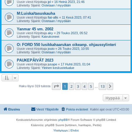
Uusin viesti Kirjoittaja
jpl
«
16 Heinä 2023, 21:46
Lähetetty Sijainti:
Ostetaan / myydään
M:Luiska/tasuskauha
Uusin viesti Kirjoittaja
fiat-allis
«
11 Kesä 2023, 07:41
Lähetetty Sijainti:
Ostetaan / myydään
Yanmar 45 vm. 2002
Uusin viesti Kirjoittaja
aky
«
29 Touko 2023, 05:52
Lähetetty Sijainti:
Kaivukoneet
O: FORD 550 lusikkahaarukan oikeanp. ohjaussylinteri
Uusin viesti Kirjoittaja
jouto
«
26 Touko 2023, 10:55
Lähetetty Sijainti:
Ostetaan / myydään
PAUKEPÄIVÄT 2023
Uusin viesti Kirjoittaja
jusape
«
17 Huhti 2023, 01:04
Lähetetty Sijainti:
Yleinen keskustelualue
Sivu
1
/
13
1
2
3
4
5
13
Seuraava
Haku löysi 319 tulosta
…
Hyppää
Etusivu
Viesti Ylläpidolle
Poista evästeet
Kaikki ajat ovat
UTC+03:00
Keskustelufoorumin ohjelmisto
phpBB
® Forum Software © phpBB Limited
Käännös: phpBB Suomi (lurttinen, harritapio, Pettis)
Yksityisyys
|
Ehdot