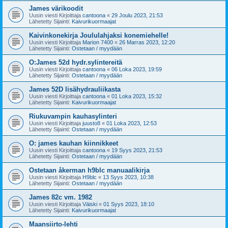
James värikoodit
Uusin viesti Kirjoittaja
cantoona
«
29 Joulu 2023, 21:53
Lähetetty Sijainti:
Kaivurikuormaajat
Kaivinkonekirja Joululahjaksi konemiehelle!
Uusin viesti Kirjoittaja
Marion 7400
«
26 Marras 2023, 12:20
Lähetetty Sijainti:
Ostetaan / myydään
O:James 52d hydr.sylintereitä
Uusin viesti Kirjoittaja
cantoona
«
06 Loka 2023, 19:59
Lähetetty Sijainti:
Ostetaan / myydään
James 52D lisähydrauliikasta
Uusin viesti Kirjoittaja
cantoona
«
01 Loka 2023, 15:32
Lähetetty Sijainti:
Kaivurikuormaajat
Riukuvampin kauhasylinteri
Uusin viesti Kirjoittaja
juusto8
«
01 Loka 2023, 12:53
Lähetetty Sijainti:
Ostetaan / myydään
O: james kauhan kiinnikkeet
Uusin viesti Kirjoittaja
cantoona
«
19 Syys 2023, 21:53
Lähetetty Sijainti:
Ostetaan / myydään
Ostetaan åkerman h9blc manuaalikirja
Uusin viesti Kirjoittaja
H9blc
«
13 Syys 2023, 10:38
Lähetetty Sijainti:
Ostetaan / myydään
James 82c vm. 1982
Uusin viesti Kirjoittaja
Väiski
«
01 Syys 2023, 18:10
Lähetetty Sijainti:
Kaivurikuormaajat
Maansiirto-lehti