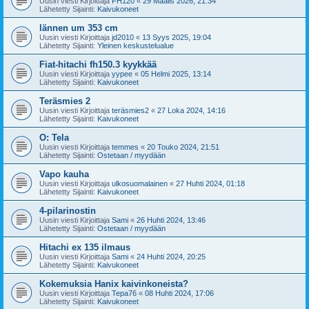
Uusin viesti Kirjoittaja
FH120
«
29 Maalis 2026, 21:34
Lähetetty Sijainti:
Kaivukoneet
lännen um 353 cm
Uusin viesti Kirjoittaja
jd2010
«
13 Syys 2025, 19:04
Lähetetty Sijainti:
Yleinen keskustelualue
Fiat-hitachi fh150.3 kyykkää
Uusin viesti Kirjoittaja
yypee
«
05 Helmi 2025, 13:14
Lähetetty Sijainti:
Kaivukoneet
Teräsmies 2
Uusin viesti Kirjoittaja
teräsmies2
«
27 Loka 2024, 14:16
Lähetetty Sijainti:
Kaivukoneet
O: Tela
Uusin viesti Kirjoittaja
temmes
«
20 Touko 2024, 21:51
Lähetetty Sijainti:
Ostetaan / myydään
Vapo kauha
Uusin viesti Kirjoittaja
ulkosuomalainen
«
27 Huhti 2024, 01:18
Lähetetty Sijainti:
Kaivukoneet
4-pilarinostin
Uusin viesti Kirjoittaja
Sami
«
26 Huhti 2024, 13:46
Lähetetty Sijainti:
Ostetaan / myydään
Hitachi ex 135 ilmaus
Uusin viesti Kirjoittaja
Sami
«
24 Huhti 2024, 20:25
Lähetetty Sijainti:
Kaivukoneet
Kokemuksia Hanix kaivinkoneista?
Uusin viesti Kirjoittaja
Tepa76
«
08 Huhti 2024, 17:06
Lähetetty Sijainti:
Kaivukoneet