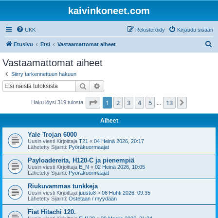
kaivinkoneet.com
UKK
Rekisteröidy
Kirjaudu sisään
E
Etusivu
Etsi
Vastaamattomat aiheet
t
Vastaamattomat aiheet
s
Siirry tarkennettuun hakuun
i
Etsi
Tarkennettu haku
Sivu
1
/
13
1
2
3
4
5
13
Seuraava
Haku löysi 319 tulosta
…
Aiheet
Yale Trojan 6000
Uusin viesti Kirjoittaja
T21
«
04 Heinä 2026, 20:17
Lähetetty Sijainti:
Pyöräkuormaajat
Payloadereita, H120-C ja pienempiä
Uusin viesti Kirjoittaja
E_N
«
02 Heinä 2026, 10:05
Lähetetty Sijainti:
Pyöräkuormaajat
Riukuvammas tunkkeja
Uusin viesti Kirjoittaja
juusto8
«
06 Huhti 2026, 09:35
Lähetetty Sijainti:
Ostetaan / myydään
Fiat Hitachi 120.