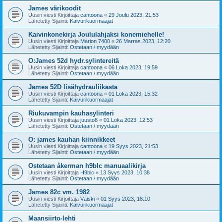
James värikoodit
Uusin viesti Kirjoittaja
cantoona
«
29 Joulu 2023, 21:53
Lähetetty Sijainti:
Kaivurikuormaajat
Kaivinkonekirja Joululahjaksi konemiehelle!
Uusin viesti Kirjoittaja
Marion 7400
«
26 Marras 2023, 12:20
Lähetetty Sijainti:
Ostetaan / myydään
O:James 52d hydr.sylintereitä
Uusin viesti Kirjoittaja
cantoona
«
06 Loka 2023, 19:59
Lähetetty Sijainti:
Ostetaan / myydään
James 52D lisähydrauliikasta
Uusin viesti Kirjoittaja
cantoona
«
01 Loka 2023, 15:32
Lähetetty Sijainti:
Kaivurikuormaajat
Riukuvampin kauhasylinteri
Uusin viesti Kirjoittaja
juusto8
«
01 Loka 2023, 12:53
Lähetetty Sijainti:
Ostetaan / myydään
O: james kauhan kiinnikkeet
Uusin viesti Kirjoittaja
cantoona
«
19 Syys 2023, 21:53
Lähetetty Sijainti:
Ostetaan / myydään
Ostetaan åkerman h9blc manuaalikirja
Uusin viesti Kirjoittaja
H9blc
«
13 Syys 2023, 10:38
Lähetetty Sijainti:
Ostetaan / myydään
James 82c vm. 1982
Uusin viesti Kirjoittaja
Väiski
«
01 Syys 2023, 18:10
Lähetetty Sijainti:
Kaivurikuormaajat
Maansiirto-lehti