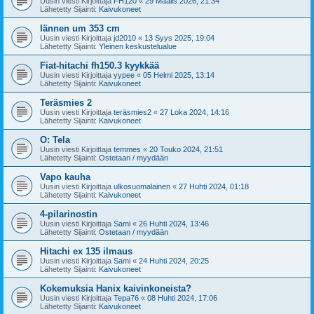
Uusin viesti Kirjoittaja
FH120
«
29 Maalis 2026, 21:34
Lähetetty Sijainti:
Kaivukoneet
lännen um 353 cm
Uusin viesti Kirjoittaja
jd2010
«
13 Syys 2025, 19:04
Lähetetty Sijainti:
Yleinen keskustelualue
Fiat-hitachi fh150.3 kyykkää
Uusin viesti Kirjoittaja
yypee
«
05 Helmi 2025, 13:14
Lähetetty Sijainti:
Kaivukoneet
Teräsmies 2
Uusin viesti Kirjoittaja
teräsmies2
«
27 Loka 2024, 14:16
Lähetetty Sijainti:
Kaivukoneet
O: Tela
Uusin viesti Kirjoittaja
temmes
«
20 Touko 2024, 21:51
Lähetetty Sijainti:
Ostetaan / myydään
Vapo kauha
Uusin viesti Kirjoittaja
ulkosuomalainen
«
27 Huhti 2024, 01:18
Lähetetty Sijainti:
Kaivukoneet
4-pilarinostin
Uusin viesti Kirjoittaja
Sami
«
26 Huhti 2024, 13:46
Lähetetty Sijainti:
Ostetaan / myydään
Hitachi ex 135 ilmaus
Uusin viesti Kirjoittaja
Sami
«
24 Huhti 2024, 20:25
Lähetetty Sijainti:
Kaivukoneet
Kokemuksia Hanix kaivinkoneista?
Uusin viesti Kirjoittaja
Tepa76
«
08 Huhti 2024, 17:06
Lähetetty Sijainti:
Kaivukoneet