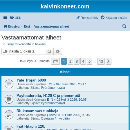
kaivinkoneet.com
UKK
Rekisteröidy
Kirjaudu sisään
E
Etusivu
Etsi
Vastaamattomat aiheet
t
Vastaamattomat aiheet
s
Siirry tarkennettuun hakuun
i
Etsi
Tarkennettu haku
Sivu
1
/
13
1
2
3
4
5
13
Seuraava
Haku löysi 319 tulosta
…
Aiheet
Yale Trojan 6000
Uusin viesti Kirjoittaja
T21
«
04 Heinä 2026, 20:17
Lähetetty Sijainti:
Pyöräkuormaajat
Payloadereita, H120-C ja pienempiä
Uusin viesti Kirjoittaja
E_N
«
02 Heinä 2026, 10:05
Lähetetty Sijainti:
Pyöräkuormaajat
Riukuvammas tunkkeja
Uusin viesti Kirjoittaja
juusto8
«
06 Huhti 2026, 09:35
Lähetetty Sijainti:
Ostetaan / myydään
Fiat Hitachi 120.