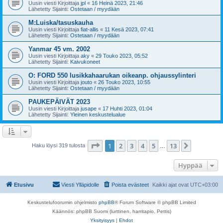
Uusin viesti Kirjoittaja
jpl
«
16 Heinä 2023, 21:46
Lähetetty Sijainti:
Ostetaan / myydään
M:Luiska/tasuskauha
Uusin viesti Kirjoittaja
fiat-allis
«
11 Kesä 2023, 07:41
Lähetetty Sijainti:
Ostetaan / myydään
Yanmar 45 vm. 2002
Uusin viesti Kirjoittaja
aky
«
29 Touko 2023, 05:52
Lähetetty Sijainti:
Kaivukoneet
O: FORD 550 lusikkahaarukan oikeanp. ohjaussylinteri
Uusin viesti Kirjoittaja
jouto
«
26 Touko 2023, 10:55
Lähetetty Sijainti:
Ostetaan / myydään
PAUKEPÄIVÄT 2023
Uusin viesti Kirjoittaja
jusape
«
17 Huhti 2023, 01:04
Lähetetty Sijainti:
Yleinen keskustelualue
Sivu
1
/
13
1
2
3
4
5
13
Seuraava
Haku löysi 319 tulosta
…
Hyppää
Etusivu
Viesti Ylläpidolle
Poista evästeet
Kaikki ajat ovat
UTC+03:00
Keskustelufoorumin ohjelmisto
phpBB
® Forum Software © phpBB Limited
Käännös: phpBB Suomi (lurttinen, harritapio, Pettis)
Yksityisyys
|
Ehdot