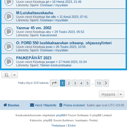
Uusin viesti Kirjoittaja
jpl
«
16 Heinä 2023, 21:46
Lähetetty Sijainti:
Ostetaan / myydään
M:Luiska/tasuskauha
Uusin viesti Kirjoittaja
fiat-allis
«
11 Kesä 2023, 07:41
Lähetetty Sijainti:
Ostetaan / myydään
Yanmar 45 vm. 2002
Uusin viesti Kirjoittaja
aky
«
29 Touko 2023, 05:52
Lähetetty Sijainti:
Kaivukoneet
O: FORD 550 lusikkahaarukan oikeanp. ohjaussylinteri
Uusin viesti Kirjoittaja
jouto
«
26 Touko 2023, 10:55
Lähetetty Sijainti:
Ostetaan / myydään
PAUKEPÄIVÄT 2023
Uusin viesti Kirjoittaja
jusape
«
17 Huhti 2023, 01:04
Lähetetty Sijainti:
Yleinen keskustelualue
Sivu
1
/
13
1
2
3
4
5
13
Seuraava
Haku löysi 319 tulosta
…
Hyppää
Etusivu
Viesti Ylläpidolle
Poista evästeet
Kaikki ajat ovat
UTC+03:00
Keskustelufoorumin ohjelmisto
phpBB
® Forum Software © phpBB Limited
Käännös: phpBB Suomi (lurttinen, harritapio, Pettis)
Yksityisyys
|
Ehdot