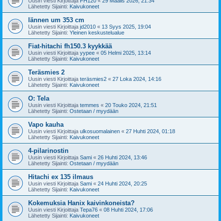
Uusin viesti Kirjoittaja
FH120
«
29 Maalis 2026, 21:34
Lähetetty Sijainti:
Kaivukoneet
lännen um 353 cm
Uusin viesti Kirjoittaja
jd2010
«
13 Syys 2025, 19:04
Lähetetty Sijainti:
Yleinen keskustelualue
Fiat-hitachi fh150.3 kyykkää
Uusin viesti Kirjoittaja
yypee
«
05 Helmi 2025, 13:14
Lähetetty Sijainti:
Kaivukoneet
Teräsmies 2
Uusin viesti Kirjoittaja
teräsmies2
«
27 Loka 2024, 14:16
Lähetetty Sijainti:
Kaivukoneet
O: Tela
Uusin viesti Kirjoittaja
temmes
«
20 Touko 2024, 21:51
Lähetetty Sijainti:
Ostetaan / myydään
Vapo kauha
Uusin viesti Kirjoittaja
ulkosuomalainen
«
27 Huhti 2024, 01:18
Lähetetty Sijainti:
Kaivukoneet
4-pilarinostin
Uusin viesti Kirjoittaja
Sami
«
26 Huhti 2024, 13:46
Lähetetty Sijainti:
Ostetaan / myydään
Hitachi ex 135 ilmaus
Uusin viesti Kirjoittaja
Sami
«
24 Huhti 2024, 20:25
Lähetetty Sijainti:
Kaivukoneet
Kokemuksia Hanix kaivinkoneista?
Uusin viesti Kirjoittaja
Tepa76
«
08 Huhti 2024, 17:06
Lähetetty Sijainti:
Kaivukoneet