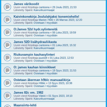
James värikoodit
Uusin viesti Kirjoittaja
cantoona
«
29 Joulu 2023, 21:53
Lähetetty Sijainti:
Kaivurikuormaajat
Kaivinkonekirja Joululahjaksi konemiehelle!
Uusin viesti Kirjoittaja
Marion 7400
«
26 Marras 2023, 12:20
Lähetetty Sijainti:
Ostetaan / myydään
O:James 52d hydr.sylintereitä
Uusin viesti Kirjoittaja
cantoona
«
06 Loka 2023, 19:59
Lähetetty Sijainti:
Ostetaan / myydään
James 52D lisähydrauliikasta
Uusin viesti Kirjoittaja
cantoona
«
01 Loka 2023, 15:32
Lähetetty Sijainti:
Kaivurikuormaajat
Riukuvampin kauhasylinteri
Uusin viesti Kirjoittaja
juusto8
«
01 Loka 2023, 12:53
Lähetetty Sijainti:
Ostetaan / myydään
O: james kauhan kiinnikkeet
Uusin viesti Kirjoittaja
cantoona
«
19 Syys 2023, 21:53
Lähetetty Sijainti:
Ostetaan / myydään
Ostetaan åkerman h9blc manuaalikirja
Uusin viesti Kirjoittaja
H9blc
«
13 Syys 2023, 10:38
Lähetetty Sijainti:
Ostetaan / myydään
James 82c vm. 1982
Uusin viesti Kirjoittaja
Väiski
«
01 Syys 2023, 18:10
Lähetetty Sijainti:
Kaivurikuormaajat
Maansiirto-lehti