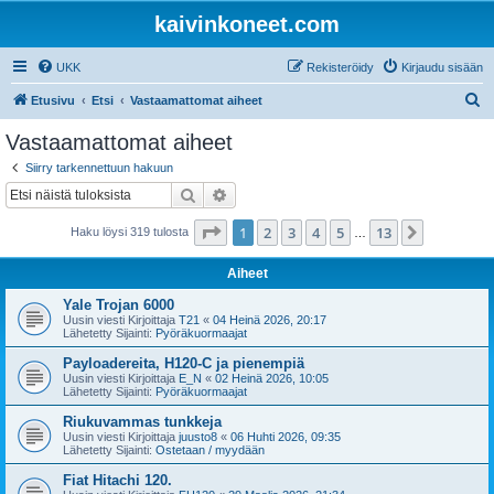
kaivinkoneet.com
UKK
Rekisteröidy
Kirjaudu sisään
E
Etusivu
Etsi
Vastaamattomat aiheet
t
Vastaamattomat aiheet
s
Siirry tarkennettuun hakuun
i
Etsi
Tarkennettu haku
Sivu
1
/
13
1
2
3
4
5
13
Seuraava
Haku löysi 319 tulosta
…
Aiheet
Yale Trojan 6000
Uusin viesti Kirjoittaja
T21
«
04 Heinä 2026, 20:17
Lähetetty Sijainti:
Pyöräkuormaajat
Payloadereita, H120-C ja pienempiä
Uusin viesti Kirjoittaja
E_N
«
02 Heinä 2026, 10:05
Lähetetty Sijainti:
Pyöräkuormaajat
Riukuvammas tunkkeja
Uusin viesti Kirjoittaja
juusto8
«
06 Huhti 2026, 09:35
Lähetetty Sijainti:
Ostetaan / myydään
Fiat Hitachi 120.