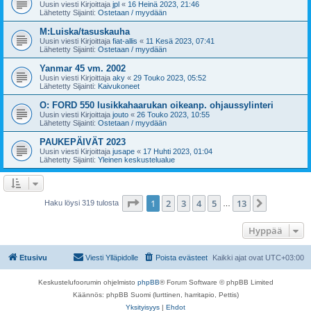
Uusin viesti Kirjoittaja
jpl
«
16 Heinä 2023, 21:46
Lähetetty Sijainti:
Ostetaan / myydään
M:Luiska/tasuskauha
Uusin viesti Kirjoittaja
fiat-allis
«
11 Kesä 2023, 07:41
Lähetetty Sijainti:
Ostetaan / myydään
Yanmar 45 vm. 2002
Uusin viesti Kirjoittaja
aky
«
29 Touko 2023, 05:52
Lähetetty Sijainti:
Kaivukoneet
O: FORD 550 lusikkahaarukan oikeanp. ohjaussylinteri
Uusin viesti Kirjoittaja
jouto
«
26 Touko 2023, 10:55
Lähetetty Sijainti:
Ostetaan / myydään
PAUKEPÄIVÄT 2023
Uusin viesti Kirjoittaja
jusape
«
17 Huhti 2023, 01:04
Lähetetty Sijainti:
Yleinen keskustelualue
Sivu
1
/
13
1
2
3
4
5
13
Seuraava
Haku löysi 319 tulosta
…
Hyppää
Etusivu
Viesti Ylläpidolle
Poista evästeet
Kaikki ajat ovat
UTC+03:00
Keskustelufoorumin ohjelmisto
phpBB
® Forum Software © phpBB Limited
Käännös: phpBB Suomi (lurttinen, harritapio, Pettis)
Yksityisyys
|
Ehdot