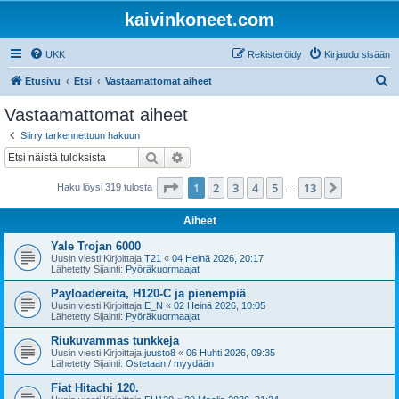
kaivinkoneet.com
UKK
Rekisteröidy
Kirjaudu sisään
E
Etusivu
Etsi
Vastaamattomat aiheet
t
Vastaamattomat aiheet
s
Siirry tarkennettuun hakuun
i
Etsi
Tarkennettu haku
Sivu
1
/
13
1
2
3
4
5
13
Seuraava
Haku löysi 319 tulosta
…
Aiheet
Yale Trojan 6000
Uusin viesti Kirjoittaja
T21
«
04 Heinä 2026, 20:17
Lähetetty Sijainti:
Pyöräkuormaajat
Payloadereita, H120-C ja pienempiä
Uusin viesti Kirjoittaja
E_N
«
02 Heinä 2026, 10:05
Lähetetty Sijainti:
Pyöräkuormaajat
Riukuvammas tunkkeja
Uusin viesti Kirjoittaja
juusto8
«
06 Huhti 2026, 09:35
Lähetetty Sijainti:
Ostetaan / myydään
Fiat Hitachi 120.