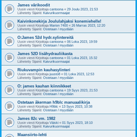
James värikoodit
Uusin viesti Kirjoittaja
cantoona
«
29 Joulu 2023, 21:53
Lähetetty Sijainti:
Kaivurikuormaajat
Kaivinkonekirja Joululahjaksi konemiehelle!
Uusin viesti Kirjoittaja
Marion 7400
«
26 Marras 2023, 12:20
Lähetetty Sijainti:
Ostetaan / myydään
O:James 52d hydr.sylintereitä
Uusin viesti Kirjoittaja
cantoona
«
06 Loka 2023, 19:59
Lähetetty Sijainti:
Ostetaan / myydään
James 52D lisähydrauliikasta
Uusin viesti Kirjoittaja
cantoona
«
01 Loka 2023, 15:32
Lähetetty Sijainti:
Kaivurikuormaajat
Riukuvampin kauhasylinteri
Uusin viesti Kirjoittaja
juusto8
«
01 Loka 2023, 12:53
Lähetetty Sijainti:
Ostetaan / myydään
O: james kauhan kiinnikkeet
Uusin viesti Kirjoittaja
cantoona
«
19 Syys 2023, 21:53
Lähetetty Sijainti:
Ostetaan / myydään
Ostetaan åkerman h9blc manuaalikirja
Uusin viesti Kirjoittaja
H9blc
«
13 Syys 2023, 10:38
Lähetetty Sijainti:
Ostetaan / myydään
James 82c vm. 1982
Uusin viesti Kirjoittaja
Väiski
«
01 Syys 2023, 18:10
Lähetetty Sijainti:
Kaivurikuormaajat
Maansiirto-lehti