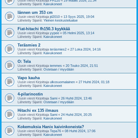
Uusin viesti Kirjoittaja
FH120
«
29 Maalis 2026, 21:34
Lähetetty Sijainti:
Kaivukoneet
lännen um 353 cm
Uusin viesti Kirjoittaja
jd2010
«
13 Syys 2025, 19:04
Lähetetty Sijainti:
Yleinen keskustelualue
Fiat-hitachi fh150.3 kyykkää
Uusin viesti Kirjoittaja
yypee
«
05 Helmi 2025, 13:14
Lähetetty Sijainti:
Kaivukoneet
Teräsmies 2
Uusin viesti Kirjoittaja
teräsmies2
«
27 Loka 2024, 14:16
Lähetetty Sijainti:
Kaivukoneet
O: Tela
Uusin viesti Kirjoittaja
temmes
«
20 Touko 2024, 21:51
Lähetetty Sijainti:
Ostetaan / myydään
Vapo kauha
Uusin viesti Kirjoittaja
ulkosuomalainen
«
27 Huhti 2024, 01:18
Lähetetty Sijainti:
Kaivukoneet
4-pilarinostin
Uusin viesti Kirjoittaja
Sami
«
26 Huhti 2024, 13:46
Lähetetty Sijainti:
Ostetaan / myydään
Hitachi ex 135 ilmaus
Uusin viesti Kirjoittaja
Sami
«
24 Huhti 2024, 20:25
Lähetetty Sijainti:
Kaivukoneet
Kokemuksia Hanix kaivinkoneista?
Uusin viesti Kirjoittaja
Tepa76
«
08 Huhti 2024, 17:06
Lähetetty Sijainti:
Kaivukoneet