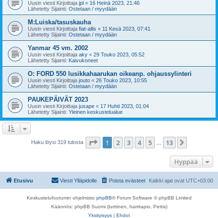
Uusin viesti Kirjoittaja
jpl
«
16 Heinä 2023, 21:46
Lähetetty Sijainti:
Ostetaan / myydään
M:Luiska/tasuskauha
Uusin viesti Kirjoittaja
fiat-allis
«
11 Kesä 2023, 07:41
Lähetetty Sijainti:
Ostetaan / myydään
Yanmar 45 vm. 2002
Uusin viesti Kirjoittaja
aky
«
29 Touko 2023, 05:52
Lähetetty Sijainti:
Kaivukoneet
O: FORD 550 lusikkahaarukan oikeanp. ohjaussylinteri
Uusin viesti Kirjoittaja
jouto
«
26 Touko 2023, 10:55
Lähetetty Sijainti:
Ostetaan / myydään
PAUKEPÄIVÄT 2023
Uusin viesti Kirjoittaja
jusape
«
17 Huhti 2023, 01:04
Lähetetty Sijainti:
Yleinen keskustelualue
Sivu
1
/
13
1
2
3
4
5
13
Seuraava
Haku löysi 319 tulosta
…
Hyppää
Etusivu
Viesti Ylläpidolle
Poista evästeet
Kaikki ajat ovat
UTC+03:00
Keskustelufoorumin ohjelmisto
phpBB
® Forum Software © phpBB Limited
Käännös: phpBB Suomi (lurttinen, harritapio, Pettis)
Yksityisyys
|
Ehdot