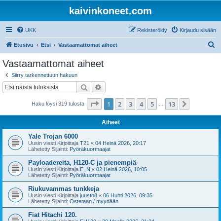
kaivinkoneet.com
UKK
Rekisteröidy
Kirjaudu sisään
E
Etusivu
Etsi
Vastaamattomat aiheet
t
Vastaamattomat aiheet
s
Siirry tarkennettuun hakuun
i
Etsi
Tarkennettu haku
Sivu
1
/
13
1
2
3
4
5
13
Seuraava
Haku löysi 319 tulosta
…
Aiheet
Yale Trojan 6000
Uusin viesti Kirjoittaja
T21
«
04 Heinä 2026, 20:17
Lähetetty Sijainti:
Pyöräkuormaajat
Payloadereita, H120-C ja pienempiä
Uusin viesti Kirjoittaja
E_N
«
02 Heinä 2026, 10:05
Lähetetty Sijainti:
Pyöräkuormaajat
Riukuvammas tunkkeja
Uusin viesti Kirjoittaja
juusto8
«
06 Huhti 2026, 09:35
Lähetetty Sijainti:
Ostetaan / myydään
Fiat Hitachi 120.