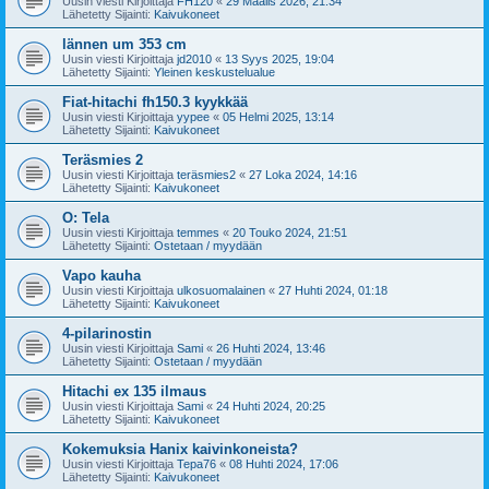
Uusin viesti Kirjoittaja
FH120
«
29 Maalis 2026, 21:34
Lähetetty Sijainti:
Kaivukoneet
lännen um 353 cm
Uusin viesti Kirjoittaja
jd2010
«
13 Syys 2025, 19:04
Lähetetty Sijainti:
Yleinen keskustelualue
Fiat-hitachi fh150.3 kyykkää
Uusin viesti Kirjoittaja
yypee
«
05 Helmi 2025, 13:14
Lähetetty Sijainti:
Kaivukoneet
Teräsmies 2
Uusin viesti Kirjoittaja
teräsmies2
«
27 Loka 2024, 14:16
Lähetetty Sijainti:
Kaivukoneet
O: Tela
Uusin viesti Kirjoittaja
temmes
«
20 Touko 2024, 21:51
Lähetetty Sijainti:
Ostetaan / myydään
Vapo kauha
Uusin viesti Kirjoittaja
ulkosuomalainen
«
27 Huhti 2024, 01:18
Lähetetty Sijainti:
Kaivukoneet
4-pilarinostin
Uusin viesti Kirjoittaja
Sami
«
26 Huhti 2024, 13:46
Lähetetty Sijainti:
Ostetaan / myydään
Hitachi ex 135 ilmaus
Uusin viesti Kirjoittaja
Sami
«
24 Huhti 2024, 20:25
Lähetetty Sijainti:
Kaivukoneet
Kokemuksia Hanix kaivinkoneista?
Uusin viesti Kirjoittaja
Tepa76
«
08 Huhti 2024, 17:06
Lähetetty Sijainti:
Kaivukoneet