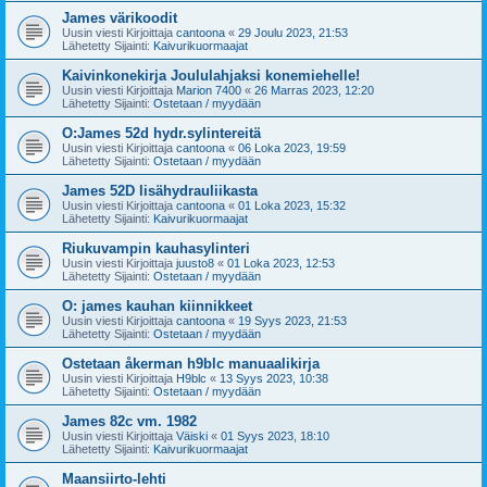
James värikoodit
Uusin viesti Kirjoittaja
cantoona
«
29 Joulu 2023, 21:53
Lähetetty Sijainti:
Kaivurikuormaajat
Kaivinkonekirja Joululahjaksi konemiehelle!
Uusin viesti Kirjoittaja
Marion 7400
«
26 Marras 2023, 12:20
Lähetetty Sijainti:
Ostetaan / myydään
O:James 52d hydr.sylintereitä
Uusin viesti Kirjoittaja
cantoona
«
06 Loka 2023, 19:59
Lähetetty Sijainti:
Ostetaan / myydään
James 52D lisähydrauliikasta
Uusin viesti Kirjoittaja
cantoona
«
01 Loka 2023, 15:32
Lähetetty Sijainti:
Kaivurikuormaajat
Riukuvampin kauhasylinteri
Uusin viesti Kirjoittaja
juusto8
«
01 Loka 2023, 12:53
Lähetetty Sijainti:
Ostetaan / myydään
O: james kauhan kiinnikkeet
Uusin viesti Kirjoittaja
cantoona
«
19 Syys 2023, 21:53
Lähetetty Sijainti:
Ostetaan / myydään
Ostetaan åkerman h9blc manuaalikirja
Uusin viesti Kirjoittaja
H9blc
«
13 Syys 2023, 10:38
Lähetetty Sijainti:
Ostetaan / myydään
James 82c vm. 1982
Uusin viesti Kirjoittaja
Väiski
«
01 Syys 2023, 18:10
Lähetetty Sijainti:
Kaivurikuormaajat
Maansiirto-lehti