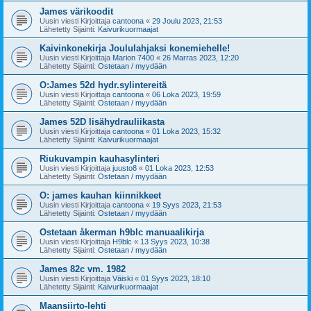
James värikoodit
Uusin viesti Kirjoittaja
cantoona
«
29 Joulu 2023, 21:53
Lähetetty Sijainti:
Kaivurikuormaajat
Kaivinkonekirja Joululahjaksi konemiehelle!
Uusin viesti Kirjoittaja
Marion 7400
«
26 Marras 2023, 12:20
Lähetetty Sijainti:
Ostetaan / myydään
O:James 52d hydr.sylintereitä
Uusin viesti Kirjoittaja
cantoona
«
06 Loka 2023, 19:59
Lähetetty Sijainti:
Ostetaan / myydään
James 52D lisähydrauliikasta
Uusin viesti Kirjoittaja
cantoona
«
01 Loka 2023, 15:32
Lähetetty Sijainti:
Kaivurikuormaajat
Riukuvampin kauhasylinteri
Uusin viesti Kirjoittaja
juusto8
«
01 Loka 2023, 12:53
Lähetetty Sijainti:
Ostetaan / myydään
O: james kauhan kiinnikkeet
Uusin viesti Kirjoittaja
cantoona
«
19 Syys 2023, 21:53
Lähetetty Sijainti:
Ostetaan / myydään
Ostetaan åkerman h9blc manuaalikirja
Uusin viesti Kirjoittaja
H9blc
«
13 Syys 2023, 10:38
Lähetetty Sijainti:
Ostetaan / myydään
James 82c vm. 1982
Uusin viesti Kirjoittaja
Väiski
«
01 Syys 2023, 18:10
Lähetetty Sijainti:
Kaivurikuormaajat
Maansiirto-lehti