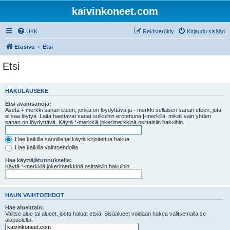
kaivinkoneet.com
UKK
Rekisteröidy
Kirjaudu sisään
Etusivu
Etsi
Etsi
HAKULAUSEKE
Etsi avainsanoja:
Aseta
+
merkki sanan eteen, jonka on löydyttävä ja
-
merkki sellaisen sanan eteen, jota
ei saa löytyä. Laita haettavat sanat sulkuihin erotettuna
|
-merkillä, mikäli vain yhden
sanan on löydyttävä. Käytä *-merkkiä jokerimerkkinä osittaisiin hakuihin.
Hae kaikilla sanoilla tai käytä kirjoitettua hakua
Hae kaikilla vaihtoehdoilla
Hae käyttäjätunnuksella:
Käytä *-merkkiä jokerimerkkinä osittaisiin hakuihin.
HAUN VAIHTOEHDOT
Hae alueittain:
Valitse alue tai alueet, josta haluat etsiä. Sisäalueet voidaan hakea valitsemalla se
alapuolelta.