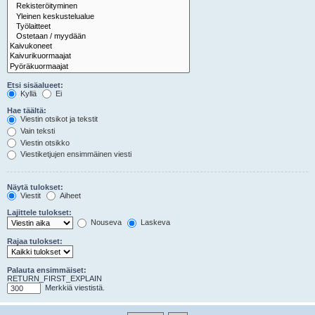
Etsi sisäalueet:
Kyllä
Ei
Hae täältä:
Viestin otsikot ja tekstit
Vain teksti
Viestin otsikko
Viestiketjujen ensimmäinen viesti
Näytä tulokset:
Viestit
Aiheet
Lajittele tulokset:
Nouseva
Laskeva
Rajaa tulokset:
Palauta ensimmäiset:
RETURN_FIRST_EXPLAIN
Merkkiä viestistä.