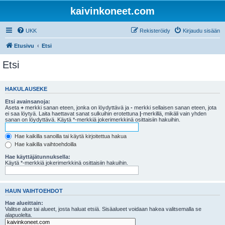
kaivinkoneet.com
UKK
Rekisteröidy
Kirjaudu sisään
Etusivu
Etsi
Etsi
HAKULAUSEKE
Etsi avainsanoja:
Aseta
+
merkki sanan eteen, jonka on löydyttävä ja
-
merkki sellaisen sanan eteen, jota
ei saa löytyä. Laita haettavat sanat sulkuihin erotettuna
|
-merkillä, mikäli vain yhden
sanan on löydyttävä. Käytä *-merkkiä jokerimerkkinä osittaisiin hakuihin.
Hae kaikilla sanoilla tai käytä kirjoitettua hakua
Hae kaikilla vaihtoehdoilla
Hae käyttäjätunnuksella:
Käytä *-merkkiä jokerimerkkinä osittaisiin hakuihin.
HAUN VAIHTOEHDOT
Hae alueittain:
Valitse alue tai alueet, josta haluat etsiä. Sisäalueet voidaan hakea valitsemalla se
alapuolelta.