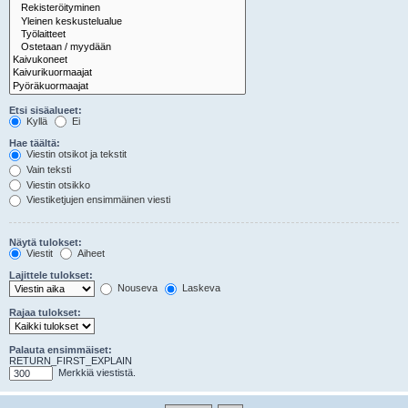
Etsi sisäalueet:
Kyllä
Ei
Hae täältä:
Viestin otsikot ja tekstit
Vain teksti
Viestin otsikko
Viestiketjujen ensimmäinen viesti
Näytä tulokset:
Viestit
Aiheet
Lajittele tulokset:
Nouseva
Laskeva
Rajaa tulokset:
Palauta ensimmäiset:
RETURN_FIRST_EXPLAIN
Merkkiä viestistä.