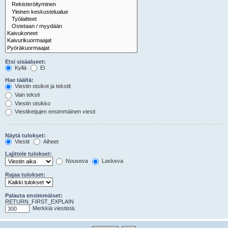
Etsi sisäalueet:
Kyllä
Ei
Hae täältä:
Viestin otsikot ja tekstit
Vain teksti
Viestin otsikko
Viestiketjujen ensimmäinen viesti
Näytä tulokset:
Viestit
Aiheet
Lajittele tulokset:
Nouseva
Laskeva
Rajaa tulokset:
Palauta ensimmäiset:
RETURN_FIRST_EXPLAIN
Merkkiä viestistä.