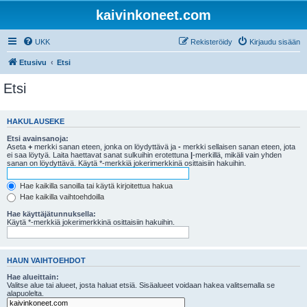
kaivinkoneet.com
UKK
Rekisteröidy
Kirjaudu sisään
Etusivu
Etsi
Etsi
HAKULAUSEKE
Etsi avainsanoja:
Aseta
+
merkki sanan eteen, jonka on löydyttävä ja
-
merkki sellaisen sanan eteen, jota
ei saa löytyä. Laita haettavat sanat sulkuihin erotettuna
|
-merkillä, mikäli vain yhden
sanan on löydyttävä. Käytä *-merkkiä jokerimerkkinä osittaisiin hakuihin.
Hae kaikilla sanoilla tai käytä kirjoitettua hakua
Hae kaikilla vaihtoehdoilla
Hae käyttäjätunnuksella:
Käytä *-merkkiä jokerimerkkinä osittaisiin hakuihin.
HAUN VAIHTOEHDOT
Hae alueittain:
Valitse alue tai alueet, josta haluat etsiä. Sisäalueet voidaan hakea valitsemalla se
alapuolelta.