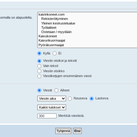
tsemalla se alapuolelta.
Kyllä
Ei
Viestin otsikot ja tekstit
Vain teksti
Viestin otsikko
Viestiketjujen ensimmäinen viesti
Viestit
Aiheet
Nouseva
Laskeva
Merkkiä viestistä.