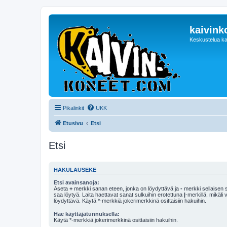
kaivink
Keskustelua ka
Pikalinkit
UKK
Etusivu
Etsi
Etsi
HAKULAUSEKE
Etsi avainsanoja:
Aseta
+
merkki sanan eteen, jonka on löydyttävä ja
-
merkki sellaisen s
saa löytyä. Laita haettavat sanat sulkuihin erotettuna
|
-merkillä, mikäli
löydyttävä. Käytä *-merkkiä jokerimerkkinä osittaisiin hakuihin.
Hae käyttäjätunnuksella:
Käytä *-merkkiä jokerimerkkinä osittaisiin hakuihin.