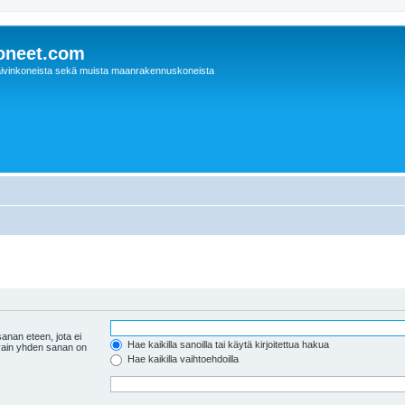
oneet.com
ivinkoneista sekä muista maanrakennuskoneista
anan eteen, jota ei
Hae kaikilla sanoilla tai käytä kirjoitettua hakua
 vain yhden sanan on
Hae kaikilla vaihtoehdoilla