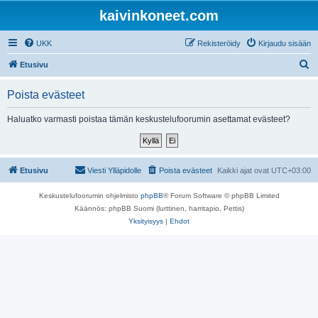
kaivinkoneet.com
UKK
Rekisteröidy
Kirjaudu sisään
E
Etusivu
t
Poista evästeet
s
i
Haluatko varmasti poistaa tämän keskustelufoorumin asettamat evästeet?
Etusivu
Viesti Ylläpidolle
Poista evästeet
Kaikki ajat ovat
UTC+03:00
Keskustelufoorumin ohjelmisto
phpBB
® Forum Software © phpBB Limited
Käännös: phpBB Suomi (lurttinen, harritapio, Pettis)
Yksityisyys
|
Ehdot