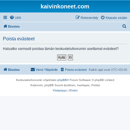
kaivinkoneet.com
UKK
Rekisteröidy
Kirjaudu sisään
E
Etusivu
t
Poista evästeet
s
i
Haluatko varmasti poistaa tämän keskustelufoorumin asettamat evästeet?
Etusivu
Viesti Ylläpidolle
Poista evästeet
Kaikki ajat ovat
UTC+03:00
Keskustelufoorumin ohjelmisto
phpBB
® Forum Software © phpBB Limited
Käännös: phpBB Suomi (lurttinen, harritapio, Pettis)
Yksityisyys
|
Ehdot