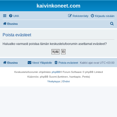
kaivinkoneet.com
UKK
Rekisteröidy
Kirjaudu sisään
E
Etusivu
t
Poista evästeet
s
i
Haluatko varmasti poistaa tämän keskustelufoorumin asettamat evästeet?
Etusivu
Viesti Ylläpidolle
Poista evästeet
Kaikki ajat ovat
UTC+03:00
Keskustelufoorumin ohjelmisto
phpBB
® Forum Software © phpBB Limited
Käännös: phpBB Suomi (lurttinen, harritapio, Pettis)
Yksityisyys
|
Ehdot