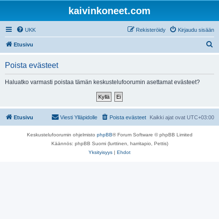
kaivinkoneet.com
UKK
Rekisteröidy
Kirjaudu sisään
E
Etusivu
t
Poista evästeet
s
i
Haluatko varmasti poistaa tämän keskustelufoorumin asettamat evästeet?
Etusivu
Viesti Ylläpidolle
Poista evästeet
Kaikki ajat ovat
UTC+03:00
Keskustelufoorumin ohjelmisto
phpBB
® Forum Software © phpBB Limited
Käännös: phpBB Suomi (lurttinen, harritapio, Pettis)
Yksityisyys
|
Ehdot