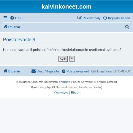
kaivinkoneet.com
UKK
Rekisteröidy
Kirjaudu sisään
E
Etusivu
t
Poista evästeet
s
i
Haluatko varmasti poistaa tämän keskustelufoorumin asettamat evästeet?
Etusivu
Viesti Ylläpidolle
Poista evästeet
Kaikki ajat ovat
UTC+03:00
Keskustelufoorumin ohjelmisto
phpBB
® Forum Software © phpBB Limited
Käännös: phpBB Suomi (lurttinen, harritapio, Pettis)
Yksityisyys
|
Ehdot