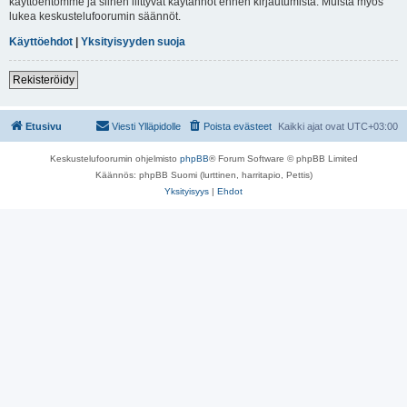
käyttöehtomme ja siihen liittyvät käytännöt ennen kirjautumista. Muista myös
lukea keskustelufoorumin säännöt.
Käyttöehdot
|
Yksityisyyden suoja
Rekisteröidy
Etusivu
Viesti Ylläpidolle
Poista evästeet
Kaikki ajat ovat
UTC+03:00
Keskustelufoorumin ohjelmisto
phpBB
® Forum Software © phpBB Limited
Käännös: phpBB Suomi (lurttinen, harritapio, Pettis)
Yksityisyys
|
Ehdot