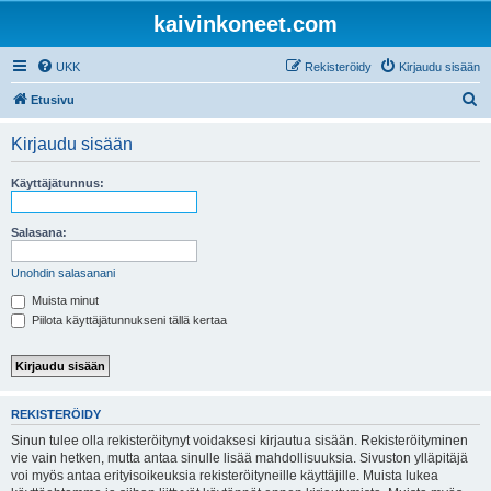
kaivinkoneet.com
UKK
Rekisteröidy
Kirjaudu sisään
E
Etusivu
t
Kirjaudu sisään
s
i
Käyttäjätunnus:
Salasana:
Unohdin salasanani
Muista minut
Piilota käyttäjätunnukseni tällä kertaa
REKISTERÖIDY
Sinun tulee olla rekisteröitynyt voidaksesi kirjautua sisään. Rekisteröityminen
vie vain hetken, mutta antaa sinulle lisää mahdollisuuksia. Sivuston ylläpitäjä
voi myös antaa erityisoikeuksia rekisteröityneille käyttäjille. Muista lukea