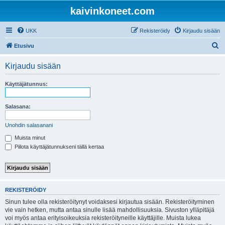
kaivinkoneet.com
UKK
Rekisteröidy
Kirjaudu sisään
E
Etusivu
t
Kirjaudu sisään
s
i
Käyttäjätunnus:
Salasana:
Unohdin salasanani
Muista minut
Piilota käyttäjätunnukseni tällä kertaa
REKISTERÖIDY
Sinun tulee olla rekisteröitynyt voidaksesi kirjautua sisään. Rekisteröityminen
vie vain hetken, mutta antaa sinulle lisää mahdollisuuksia. Sivuston ylläpitäjä
voi myös antaa erityisoikeuksia rekisteröityneille käyttäjille. Muista lukea