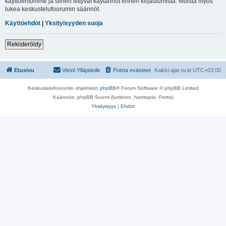
käyttöehtomme ja siihen liittyvät käytännöt ennen kirjautumista. Muista myös
lukea keskustelufoorumin säännöt.
Käyttöehdot
|
Yksityisyyden suoja
Rekisteröidy
Etusivu
Viesti Ylläpidolle
Poista evästeet
Kaikki ajat ovat
UTC+03:00
Keskustelufoorumin ohjelmisto
phpBB
® Forum Software © phpBB Limited
Käännös: phpBB Suomi (lurttinen, harritapio, Pettis)
Yksityisyys
|
Ehdot