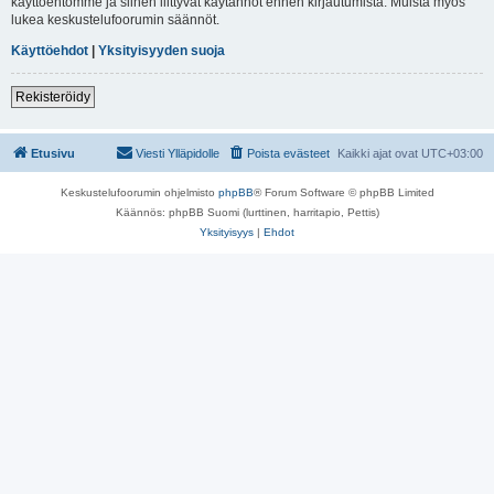
käyttöehtomme ja siihen liittyvät käytännöt ennen kirjautumista. Muista myös
lukea keskustelufoorumin säännöt.
Käyttöehdot
|
Yksityisyyden suoja
Rekisteröidy
Etusivu
Viesti Ylläpidolle
Poista evästeet
Kaikki ajat ovat
UTC+03:00
Keskustelufoorumin ohjelmisto
phpBB
® Forum Software © phpBB Limited
Käännös: phpBB Suomi (lurttinen, harritapio, Pettis)
Yksityisyys
|
Ehdot