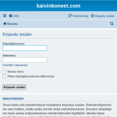
kaivinkoneet.com
UKK
Rekisteröidy
Kirjaudu sisään
E
Etusivu
t
Kirjaudu sisään
s
i
Käyttäjätunnus:
Salasana:
Unohdin salasanani
Muista minut
Piilota käyttäjätunnukseni tällä kertaa
REKISTERÖIDY
Sinun tulee olla rekisteröitynyt voidaksesi kirjautua sisään. Rekisteröityminen
vie vain hetken, mutta antaa sinulle lisää mahdollisuuksia. Sivuston ylläpitäjä
voi myös antaa erityisoikeuksia rekisteröityneille käyttäjille. Muista lukea