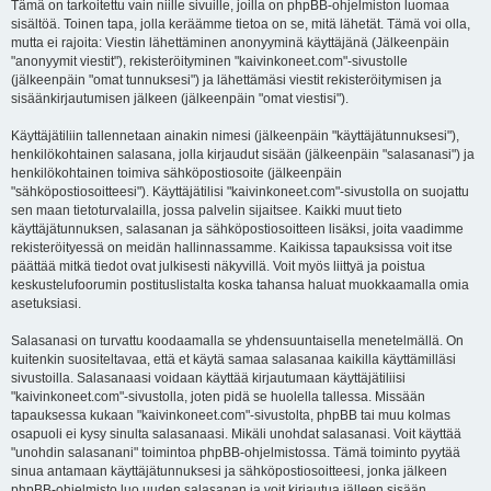
Tämä on tarkoitettu vain niille sivuille, joilla on phpBB-ohjelmiston luomaa
sisältöä. Toinen tapa, jolla keräämme tietoa on se, mitä lähetät. Tämä voi olla,
mutta ei rajoita: Viestin lähettäminen anonyyminä käyttäjänä (Jälkeenpäin
"anonyymit viestit"), rekisteröityminen "kaivinkoneet.com"-sivustolle
(jälkeenpäin "omat tunnuksesi") ja lähettämäsi viestit rekisteröitymisen ja
sisäänkirjautumisen jälkeen (jälkeenpäin "omat viestisi").
Käyttäjätiliin tallennetaan ainakin nimesi (jälkeenpäin "käyttäjätunnuksesi"),
henkilökohtainen salasana, jolla kirjaudut sisään (jälkeenpäin "salasanasi") ja
henkilökohtainen toimiva sähköpostiosoite (jälkeenpäin
"sähköpostiosoitteesi"). Käyttäjätilisi "kaivinkoneet.com"-sivustolla on suojattu
sen maan tietoturvalailla, jossa palvelin sijaitsee. Kaikki muut tieto
käyttäjätunnuksen, salasanan ja sähköpostiosoitteen lisäksi, joita vaadimme
rekisteröityessä on meidän hallinnassamme. Kaikissa tapauksissa voit itse
päättää mitkä tiedot ovat julkisesti näkyvillä. Voit myös liittyä ja poistua
keskustelufoorumin postituslistalta koska tahansa haluat muokkaamalla omia
asetuksiasi.
Salasanasi on turvattu koodaamalla se yhdensuuntaisella menetelmällä. On
kuitenkin suositeltavaa, että et käytä samaa salasanaa kaikilla käyttämilläsi
sivustoilla. Salasanaasi voidaan käyttää kirjautumaan käyttäjätiliisi
"kaivinkoneet.com"-sivustolla, joten pidä se huolella tallessa. Missään
tapauksessa kukaan "kaivinkoneet.com"-sivustolta, phpBB tai muu kolmas
osapuoli ei kysy sinulta salasanaasi. Mikäli unohdat salasanasi. Voit käyttää
"unohdin salasanani" toimintoa phpBB-ohjelmistossa. Tämä toiminto pyytää
sinua antamaan käyttäjätunnuksesi ja sähköpostiosoitteesi, jonka jälkeen
phpBB-ohjelmisto luo uuden salasanan ja voit kirjautua jälleen sisään.