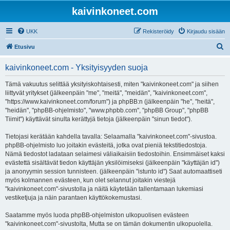
kaivinkoneet.com
UKK
Rekisteröidy
Kirjaudu sisään
E
Etusivu
t
kaivinkoneet.com - Yksityisyyden suoja
s
i
Tämä vakuutus selittää yksityiskohtaisesti, miten "kaivinkoneet.com" ja siihen
liittyvät yritykset (jälkeenpäin "me", "meitä", "meidän", "kaivinkoneet.com",
"https://www.kaivinkoneet.com/forum") ja phpBB:n (jälkeenpäin "he", "heitä",
"heidän", "phpBB-ohjelmisto", "www.phpbb.com", "phpBB Group", "phpBB
Tiimit") käyttävät sinulta kerättyjä tietoja (jälkeenpäin "sinun tiedot").
Tietojasi kerätään kahdella tavalla: Selaamalla "kaivinkoneet.com"-sivustoa.
phpBB-ohjelmisto luo joitakin evästeitä, jotka ovat pieniä tekstitiedostoja.
Nämä tiedostot ladataan selaimesi väliaikaisiin tiedostoihin. Ensimmäiset kaksi
evästettä sisältävät tiedon käyttäjän yksilöimiseksi (jälkeenpäin "käyttäjän id")
ja anonyymin session tunnisteen. (jälkeenpäin "istunto id") Saat automaattiseti
myös kolmannen evästeen, kun olet selannut joitakin viestejä
"kaivinkoneet.com"-sivustolla ja näitä käytetään tallentamaan lukemiasi
vestiketjuja ja näin parantaen käyttökokemustasi.
Saatamme myös luoda phpBB-ohjelmiston ulkopuolisen evästeen
"kaivinkoneet.com"-sivustolta, Mutta se on tämän dokumentin ulkopuolella.