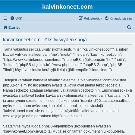
kaivinkoneet.com
UKK
Rekisteröidy
Kirjaudu sisään
E
Etusivu
t
kaivinkoneet.com - Yksityisyyden suoja
s
i
Tämä vakuutus selittää yksityiskohtaisesti, miten "kaivinkoneet.com" ja siihen
liittyvät yritykset (jälkeenpäin "me", "meitä", "meidän", "kaivinkoneet.com",
"https://www.kaivinkoneet.com/forum") ja phpBB:n (jälkeenpäin "he", "heitä",
"heidän", "phpBB-ohjelmisto", "www.phpbb.com", "phpBB Group", "phpBB
Tiimit") käyttävät sinulta kerättyjä tietoja (jälkeenpäin "sinun tiedot").
Tietojasi kerätään kahdella tavalla: Selaamalla "kaivinkoneet.com"-sivustoa.
phpBB-ohjelmisto luo joitakin evästeitä, jotka ovat pieniä tekstitiedostoja.
Nämä tiedostot ladataan selaimesi väliaikaisiin tiedostoihin. Ensimmäiset kaksi
evästettä sisältävät tiedon käyttäjän yksilöimiseksi (jälkeenpäin "käyttäjän id")
ja anonyymin session tunnisteen. (jälkeenpäin "istunto id") Saat automaattiseti
myös kolmannen evästeen, kun olet selannut joitakin viestejä
"kaivinkoneet.com"-sivustolla ja näitä käytetään tallentamaan lukemiasi
vestiketjuja ja näin parantaen käyttökokemustasi.
Saatamme myös luoda phpBB-ohjelmiston ulkopuolisen evästeen
"kaivinkoneet.com"-sivustolta, Mutta se on tämän dokumentin ulkopuolella.