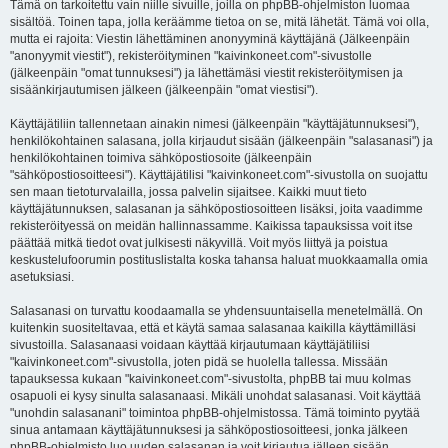
Tämä on tarkoitettu vain niille sivuille, joilla on phpBB-ohjelmiston luomaa
sisältöä. Toinen tapa, jolla keräämme tietoa on se, mitä lähetät. Tämä voi olla,
mutta ei rajoita: Viestin lähettäminen anonyyminä käyttäjänä (Jälkeenpäin
"anonyymit viestit"), rekisteröityminen "kaivinkoneet.com"-sivustolle
(jälkeenpäin "omat tunnuksesi") ja lähettämäsi viestit rekisteröitymisen ja
sisäänkirjautumisen jälkeen (jälkeenpäin "omat viestisi").
Käyttäjätiliin tallennetaan ainakin nimesi (jälkeenpäin "käyttäjätunnuksesi"),
henkilökohtainen salasana, jolla kirjaudut sisään (jälkeenpäin "salasanasi") ja
henkilökohtainen toimiva sähköpostiosoite (jälkeenpäin
"sähköpostiosoitteesi"). Käyttäjätilisi "kaivinkoneet.com"-sivustolla on suojattu
sen maan tietoturvalailla, jossa palvelin sijaitsee. Kaikki muut tieto
käyttäjätunnuksen, salasanan ja sähköpostiosoitteen lisäksi, joita vaadimme
rekisteröityessä on meidän hallinnassamme. Kaikissa tapauksissa voit itse
päättää mitkä tiedot ovat julkisesti näkyvillä. Voit myös liittyä ja poistua
keskustelufoorumin postituslistalta koska tahansa haluat muokkaamalla omia
asetuksiasi.
Salasanasi on turvattu koodaamalla se yhdensuuntaisella menetelmällä. On
kuitenkin suositeltavaa, että et käytä samaa salasanaa kaikilla käyttämilläsi
sivustoilla. Salasanaasi voidaan käyttää kirjautumaan käyttäjätiliisi
"kaivinkoneet.com"-sivustolla, joten pidä se huolella tallessa. Missään
tapauksessa kukaan "kaivinkoneet.com"-sivustolta, phpBB tai muu kolmas
osapuoli ei kysy sinulta salasanaasi. Mikäli unohdat salasanasi. Voit käyttää
"unohdin salasanani" toimintoa phpBB-ohjelmistossa. Tämä toiminto pyytää
sinua antamaan käyttäjätunnuksesi ja sähköpostiosoitteesi, jonka jälkeen
phpBB-ohjelmisto luo uuden salasanan ja voit kirjautua jälleen sisään.