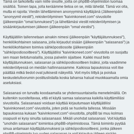
Tämä on tarkoitettu vain niille sivuille, joilla on phpBB-ohjelmiston luomaa
sisältöä. Toinen tapa, jolla keräämme tietoa on se, mitä lähetät. Tämä voi olla,
mutta ei rajoita: Viestin lähettäminen anonyyminä käyttäjänä (Jälkeenpäin
"anonyymit viestit"), rekisteröityminen "kaivinkoneet.com"-sivustolle
(jälkeenpäin "omat tunnuksesi") ja lähettämäsi viestit rekisteröitymisen ja
sisäänkirjautumisen jälkeen (jälkeenpäin "omat viestisi").
Käyttäjätiliin tallennetaan ainakin nimesi (jälkeenpäin "käyttäjätunnuksesi"),
henkilökohtainen salasana, jolla kirjaudut sisään (jälkeenpäin "salasanasi") ja
henkilökohtainen toimiva sähköpostiosoite (jälkeenpäin
"sähköpostiosoitteesi"). Käyttäjätilisi "kaivinkoneet.com"-sivustolla on suojattu
sen maan tietoturvalailla, jossa palvelin sijaitsee. Kaikki muut tieto
käyttäjätunnuksen, salasanan ja sähköpostiosoitteen lisäksi, joita vaadimme
rekisteröityessä on meidän hallinnassamme. Kaikissa tapauksissa voit itse
päättää mitkä tiedot ovat julkisesti näkyvillä. Voit myös liittyä ja poistua
keskustelufoorumin postituslistalta koska tahansa haluat muokkaamalla omia
asetuksiasi.
Salasanasi on turvattu koodaamalla se yhdensuuntaisella menetelmällä. On
kuitenkin suositeltavaa, että et käytä samaa salasanaa kaikilla käyttämilläsi
sivustoilla. Salasanaasi voidaan käyttää kirjautumaan käyttäjätiliisi
"kaivinkoneet.com"-sivustolla, joten pidä se huolella tallessa. Missään
tapauksessa kukaan "kaivinkoneet.com"-sivustolta, phpBB tai muu kolmas
osapuoli ei kysy sinulta salasanaasi. Mikäli unohdat salasanasi. Voit käyttää
"unohdin salasanani" toimintoa phpBB-ohjelmistossa. Tämä toiminto pyytää
sinua antamaan käyttäjätunnuksesi ja sähköpostiosoitteesi, jonka jälkeen
phpBB-ohjelmisto luo uuden salasanan ja voit kirjautua jälleen sisään.