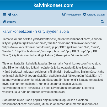
kaivinkoneet.com
UKK
Rekisteröidy
Kirjaudu sisään
E
Etusivu
t
kaivinkoneet.com - Yksityisyyden suoja
s
i
Tämä vakuutus selittää yksityiskohtaisesti, miten "kaivinkoneet.com" ja siihen
liittyvät yritykset (jälkeenpäin "me", "meitä", "meidän", "kaivinkoneet.com",
"https://www.kaivinkoneet.com/forum") ja phpBB:n (jälkeenpäin "he", "heitä",
"heidän", "phpBB-ohjelmisto", "www.phpbb.com", "phpBB Group", "phpBB
Tiimit") käyttävät sinulta kerättyjä tietoja (jälkeenpäin "sinun tiedot").
Tietojasi kerätään kahdella tavalla: Selaamalla "kaivinkoneet.com"-sivustoa.
phpBB-ohjelmisto luo joitakin evästeitä, jotka ovat pieniä tekstitiedostoja.
Nämä tiedostot ladataan selaimesi väliaikaisiin tiedostoihin. Ensimmäiset kaksi
evästettä sisältävät tiedon käyttäjän yksilöimiseksi (jälkeenpäin "käyttäjän id")
ja anonyymin session tunnisteen. (jälkeenpäin "istunto id") Saat automaattiseti
myös kolmannen evästeen, kun olet selannut joitakin viestejä
"kaivinkoneet.com"-sivustolla ja näitä käytetään tallentamaan lukemiasi
vestiketjuja ja näin parantaen käyttökokemustasi.
Saatamme myös luoda phpBB-ohjelmiston ulkopuolisen evästeen
"kaivinkoneet.com"-sivustolta, Mutta se on tämän dokumentin ulkopuolella.