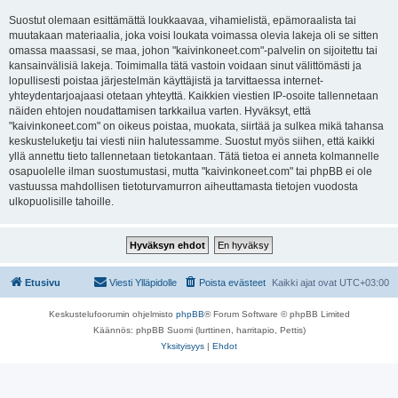
Suostut olemaan esittämättä loukkaavaa, vihamielistä, epämoraalista tai
muutakaan materiaalia, joka voisi loukata voimassa olevia lakeja oli se sitten
omassa maassasi, se maa, johon "kaivinkoneet.com"-palvelin on sijoitettu tai
kansainvälisiä lakeja. Toimimalla tätä vastoin voidaan sinut välittömästi ja
lopullisesti poistaa järjestelmän käyttäjistä ja tarvittaessa internet-
yhteydentarjoajaasi otetaan yhteyttä. Kaikkien viestien IP-osoite tallennetaan
näiden ehtojen noudattamisen tarkkailua varten. Hyväksyt, että
"kaivinkoneet.com" on oikeus poistaa, muokata, siirtää ja sulkea mikä tahansa
keskusteluketju tai viesti niin halutessamme. Suostut myös siihen, että kaikki
yllä annettu tieto tallennetaan tietokantaan. Tätä tietoa ei anneta kolmannelle
osapuolelle ilman suostumustasi, mutta "kaivinkoneet.com" tai phpBB ei ole
vastuussa mahdollisen tietoturvamurron aiheuttamasta tietojen vuodosta
ulkopuolisille tahoille.
Etusivu
Viesti Ylläpidolle
Poista evästeet
Kaikki ajat ovat
UTC+03:00
Keskustelufoorumin ohjelmisto
phpBB
® Forum Software © phpBB Limited
Käännös: phpBB Suomi (lurttinen, harritapio, Pettis)
Yksityisyys
|
Ehdot