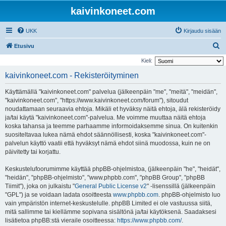
kaivinkoneet.com
UKK
Kirjaudu sisään
E
Etusivu
t
Kieli:
s
kaivinkoneet.com - Rekisteröityminen
i
Käyttämällä "kaivinkoneet.com" palvelua (jälkeenpäin "me", "meitä", "meidän",
"kaivinkoneet.com", "https://www.kaivinkoneet.com/forum"), sitoudut
noudattamaan seuraavia ehtoja. Mikäli et hyväksy näitä ehtoja, älä rekisteröidy
ja/tai käytä "kaivinkoneet.com"-palvelua. Me voimme muuttaa näitä ehtoja
koska tahansa ja teemme parhaamme informoidaksemme sinua. On kuitenkin
suositeltavaa lukea nämä ehdot säännöllisesti, koska "kaivinkoneet.com"-
palvelun käyttö vaatii että hyväksyt nämä ehdot siinä muodossa, kuin ne on
päivitetty tai korjattu.
Keskustelufoorumimme käyttää phpBB-ohjelmistoa, (jälkeenpäin "he", "heidät",
"heidän", "phpBB-ohjelmisto", "www.phpbb.com", "phpBB Group", "phpBB
Tiimit"), joka on julkaistu "
General Public License v2
" -lisenssillä (jälkeenpäin
"GPL") ja se voidaan ladata osoitteesta
www.phpbb.com
. phpBB-ohjelmisto luo
vain ympäristön internet-keskustelulle. phpBB Limited ei ole vastuussa siitä,
mitä sallimme tai kiellämme sopivana sisältönä ja/tai käytöksenä. Saadaksesi
lisätietoa phpBB:stä vieraile osoitteessa:
https://www.phpbb.com/
.