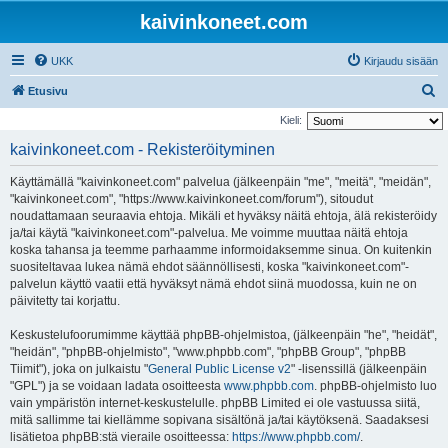
kaivinkoneet.com
UKK
Kirjaudu sisään
E
Etusivu
t
Kieli:
s
kaivinkoneet.com - Rekisteröityminen
i
Käyttämällä "kaivinkoneet.com" palvelua (jälkeenpäin "me", "meitä", "meidän",
"kaivinkoneet.com", "https://www.kaivinkoneet.com/forum"), sitoudut
noudattamaan seuraavia ehtoja. Mikäli et hyväksy näitä ehtoja, älä rekisteröidy
ja/tai käytä "kaivinkoneet.com"-palvelua. Me voimme muuttaa näitä ehtoja
koska tahansa ja teemme parhaamme informoidaksemme sinua. On kuitenkin
suositeltavaa lukea nämä ehdot säännöllisesti, koska "kaivinkoneet.com"-
palvelun käyttö vaatii että hyväksyt nämä ehdot siinä muodossa, kuin ne on
päivitetty tai korjattu.
Keskustelufoorumimme käyttää phpBB-ohjelmistoa, (jälkeenpäin "he", "heidät",
"heidän", "phpBB-ohjelmisto", "www.phpbb.com", "phpBB Group", "phpBB
Tiimit"), joka on julkaistu "
General Public License v2
" -lisenssillä (jälkeenpäin
"GPL") ja se voidaan ladata osoitteesta
www.phpbb.com
. phpBB-ohjelmisto luo
vain ympäristön internet-keskustelulle. phpBB Limited ei ole vastuussa siitä,
mitä sallimme tai kiellämme sopivana sisältönä ja/tai käytöksenä. Saadaksesi
lisätietoa phpBB:stä vieraile osoitteessa:
https://www.phpbb.com/
.