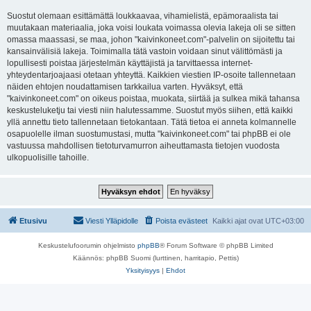
Suostut olemaan esittämättä loukkaavaa, vihamielistä, epämoraalista tai
muutakaan materiaalia, joka voisi loukata voimassa olevia lakeja oli se sitten
omassa maassasi, se maa, johon "kaivinkoneet.com"-palvelin on sijoitettu tai
kansainvälisiä lakeja. Toimimalla tätä vastoin voidaan sinut välittömästi ja
lopullisesti poistaa järjestelmän käyttäjistä ja tarvittaessa internet-
yhteydentarjoajaasi otetaan yhteyttä. Kaikkien viestien IP-osoite tallennetaan
näiden ehtojen noudattamisen tarkkailua varten. Hyväksyt, että
"kaivinkoneet.com" on oikeus poistaa, muokata, siirtää ja sulkea mikä tahansa
keskusteluketju tai viesti niin halutessamme. Suostut myös siihen, että kaikki
yllä annettu tieto tallennetaan tietokantaan. Tätä tietoa ei anneta kolmannelle
osapuolelle ilman suostumustasi, mutta "kaivinkoneet.com" tai phpBB ei ole
vastuussa mahdollisen tietoturvamurron aiheuttamasta tietojen vuodosta
ulkopuolisille tahoille.
Etusivu
Viesti Ylläpidolle
Poista evästeet
Kaikki ajat ovat
UTC+03:00
Keskustelufoorumin ohjelmisto
phpBB
® Forum Software © phpBB Limited
Käännös: phpBB Suomi (lurttinen, harritapio, Pettis)
Yksityisyys
|
Ehdot