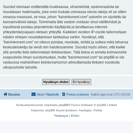
Suostut olemaan esittämättä loukkaavaa, vihamielistä, epämoraalista tai
muutakaan materiaalia, joka voisi loukata voimassa olevia lakeja oli se sitten
omassa maassasi, se maa, johon "kaivinkoneet.com"-palvelin on sijoitettu tai
kansainvälisiä lakeja. Toimimalla tätä vastoin voidaan sinut välittömästi ja
lopullisesti poistaa järjestelmän käyttäjistä ja tarvittaessa internet-
yhteydentarjoajaasi otetaan yhteyttä. Kaikkien viestien IP-osoite tallennetaan
näiden ehtojen noudattamisen tarkkailua varten. Hyväksyt, että
"kaivinkoneet.com" on oikeus poistaa, muokata, siirtää ja sulkea mikä tahansa
keskusteluketju tai viesti niin halutessamme. Suostut myös siihen, että kaikki
yllä annettu tieto tallennetaan tietokantaan. Tätä tietoa ei anneta kolmannelle
osapuolelle ilman suostumustasi, mutta "kaivinkoneet.com" tai phpBB ei ole
vastuussa mahdollisen tietoturvamurron aiheuttamasta tietojen vuodosta
ulkopuolisille tahoille.
Etusivu
Viesti Ylläpidolle
Poista evästeet
Kaikki ajat ovat
UTC+03:00
Keskustelufoorumin ohjelmisto
phpBB
® Forum Software © phpBB Limited
Käännös: phpBB Suomi (lurttinen, harritapio, Pettis)
Yksityisyys
|
Ehdot