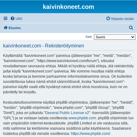
kaivinkoneet.com
UKK
Kirjaudu sisään
E
Etusivu
t
Kieli:
s
kaivinkoneet.com - Rekisteröityminen
i
Käyttämällä "kaivinkoneet.com" palvelua (jälkeenpäin "me", "meitä", "meidän",
"kaivinkoneet.com", "https://www.kaivinkoneet.com/forum"), sitoudut
noudattamaan seuraavia ehtoja. Mikäli et hyväksy näitä ehtoja, älä rekisteröidy
ja/tai käytä "kaivinkoneet.com"-palvelua. Me voimme muuttaa näitä ehtoja
koska tahansa ja teemme parhaamme informoidaksemme sinua. On kuitenkin
suositeltavaa lukea nämä ehdot säännöllisesti, koska "kaivinkoneet.com"-
palvelun käyttö vaatii että hyväksyt nämä ehdot siinä muodossa, kuin ne on
päivitetty tai korjattu.
Keskustelufoorumimme käyttää phpBB-ohjelmistoa, (jälkeenpäin "he", "heidät",
"heidän", "phpBB-ohjelmisto", "www.phpbb.com", "phpBB Group", "phpBB
Tiimit"), joka on julkaistu "
General Public License v2
" -lisenssillä (jälkeenpäin
"GPL") ja se voidaan ladata osoitteesta
www.phpbb.com
. phpBB-ohjelmisto luo
vain ympäristön internet-keskustelulle. phpBB Limited ei ole vastuussa siitä,
mitä sallimme tai kiellämme sopivana sisältönä ja/tai käytöksenä. Saadaksesi
lisätietoa phpBB:stä vieraile osoitteessa:
https://www.phpbb.com/
.