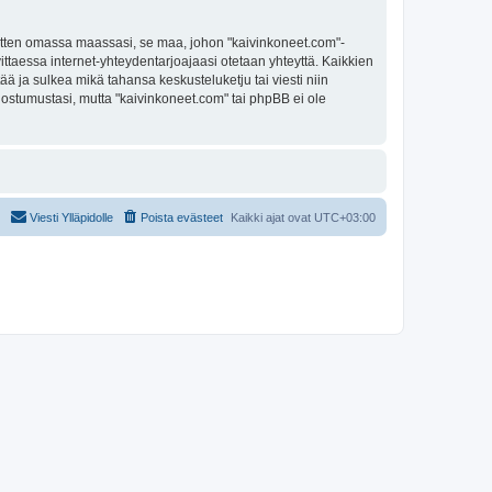
 sitten omassa maassasi, se maa, johon "kaivinkoneet.com"-
arvittaessa internet-yhteydentarjoajaasi otetaan yhteyttä. Kaikkien
ää ja sulkea mikä tahansa keskusteluketju tai viesti niin
uostumustasi, mutta "kaivinkoneet.com" tai phpBB ei ole
Viesti Ylläpidolle
Poista evästeet
Kaikki ajat ovat
UTC+03:00