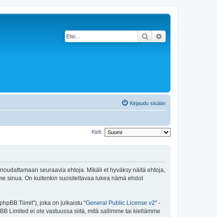
Etsi
Tarkennettu haku
Kirjaudu sisään
Kieli:
 noudattamaan seuraavia ehtoja. Mikäli et hyväksy näitä ehtoja,
e sinua. On kuitenkin suositeltavaa lukea nämä ehdot
pBB Tiimit"), joka on julkaistu "
General Public License v2
" -
BB Limited ei ole vastuussa siitä, mitä sallimme tai kiellämme