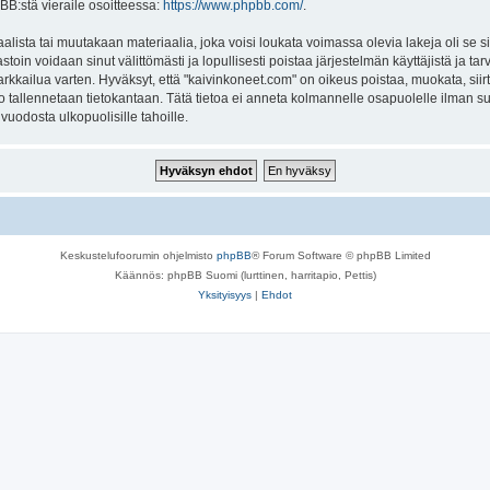
BB:stä vieraile osoitteessa:
https://www.phpbb.com/
.
lista tai muutakaan materiaalia, joka voisi loukata voimassa olevia lakeja oli se
vastoin voidaan sinut välittömästi ja lopullisesti poistaa järjestelmän käyttäjistä ja t
kkailua varten. Hyväksyt, että "kaivinkoneet.com" on oikeus poistaa, muokata, siirt
to tallennetaan tietokantaan. Tätä tietoa ei anneta kolmannelle osapuolelle ilman s
uodosta ulkopuolisille tahoille.
Keskustelufoorumin ohjelmisto
phpBB
® Forum Software © phpBB Limited
Käännös: phpBB Suomi (lurttinen, harritapio, Pettis)
Yksityisyys
|
Ehdot