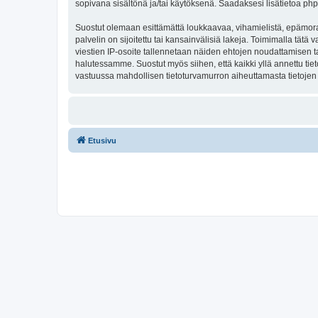
sopivana sisältönä ja/tai käytöksenä. Saadaksesi lisätietoa php
Suostut olemaan esittämättä loukkaavaa, vihamielistä, epämoraa
palvelin on sijoitettu tai kansainvälisiä lakeja. Toimimalla tätä 
viestien IP-osoite tallennetaan näiden ehtojen noudattamisen tar
halutessamme. Suostut myös siihen, että kaikki yllä annettu tie
vastuussa mahdollisen tietoturvamurron aiheuttamasta tietojen v
Etusivu