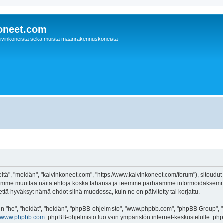
oneet.com
ivinkoneista sekä muista maanrakennuskoneista
itä", "meidän", "kaivinkoneet.com", "https://www.kaivinkoneet.com/forum"), sitoudut
e voimme muuttaa näitä ehtoja koska tahansa ja teemme parhaamme informoidaksemm
että hyväksyt nämä ehdot siinä muodossa, kuin ne on päivitetty tai korjattu.
"he", "heidät", "heidän", "phpBB-ohjelmisto", "www.phpbb.com", "phpBB Group", "ph
www.phpbb.com
. phpBB-ohjelmisto luo vain ympäristön internet-keskustelulle. php