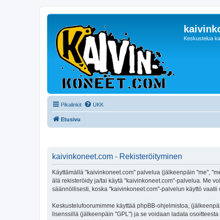
kaivink
Keskustelua ka
Pikalinkit
UKK
Etusivu
kaivinkoneet.com - Rekisteröityminen
Käyttämällä "kaivinkoneet.com" palvelua (jälkeenpäin "me", "me
älä rekisteröidy ja/tai käytä "kaivinkoneet.com"-palvelua. M
säännöllisesti, koska "kaivinkoneet.com"-palvelun käyttö vaatii 
Keskustelufoorumimme käyttää phpBB-ohjelmistoa, (jälkeenpäin 
lisenssillä (jälkeenpäin "GPL") ja se voidaan ladata osoitteesta