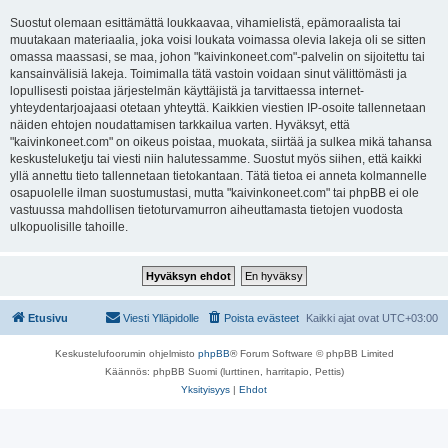
Suostut olemaan esittämättä loukkaavaa, vihamielistä, epämoraalista tai
muutakaan materiaalia, joka voisi loukata voimassa olevia lakeja oli se sitten
omassa maassasi, se maa, johon "kaivinkoneet.com"-palvelin on sijoitettu tai
kansainvälisiä lakeja. Toimimalla tätä vastoin voidaan sinut välittömästi ja
lopullisesti poistaa järjestelmän käyttäjistä ja tarvittaessa internet-
yhteydentarjoajaasi otetaan yhteyttä. Kaikkien viestien IP-osoite tallennetaan
näiden ehtojen noudattamisen tarkkailua varten. Hyväksyt, että
"kaivinkoneet.com" on oikeus poistaa, muokata, siirtää ja sulkea mikä tahansa
keskusteluketju tai viesti niin halutessamme. Suostut myös siihen, että kaikki
yllä annettu tieto tallennetaan tietokantaan. Tätä tietoa ei anneta kolmannelle
osapuolelle ilman suostumustasi, mutta "kaivinkoneet.com" tai phpBB ei ole
vastuussa mahdollisen tietoturvamurron aiheuttamasta tietojen vuodosta
ulkopuolisille tahoille.
Etusivu
Viesti Ylläpidolle
Poista evästeet
Kaikki ajat ovat
UTC+03:00
Keskustelufoorumin ohjelmisto
phpBB
® Forum Software © phpBB Limited
Käännös: phpBB Suomi (lurttinen, harritapio, Pettis)
Yksityisyys
|
Ehdot