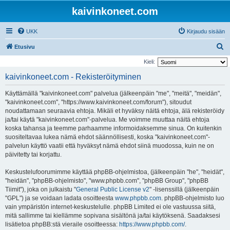
kaivinkoneet.com
UKK
Kirjaudu sisään
E
Etusivu
t
Kieli:
s
kaivinkoneet.com - Rekisteröityminen
i
Käyttämällä "kaivinkoneet.com" palvelua (jälkeenpäin "me", "meitä", "meidän",
"kaivinkoneet.com", "https://www.kaivinkoneet.com/forum"), sitoudut
noudattamaan seuraavia ehtoja. Mikäli et hyväksy näitä ehtoja, älä rekisteröidy
ja/tai käytä "kaivinkoneet.com"-palvelua. Me voimme muuttaa näitä ehtoja
koska tahansa ja teemme parhaamme informoidaksemme sinua. On kuitenkin
suositeltavaa lukea nämä ehdot säännöllisesti, koska "kaivinkoneet.com"-
palvelun käyttö vaatii että hyväksyt nämä ehdot siinä muodossa, kuin ne on
päivitetty tai korjattu.
Keskustelufoorumimme käyttää phpBB-ohjelmistoa, (jälkeenpäin "he", "heidät",
"heidän", "phpBB-ohjelmisto", "www.phpbb.com", "phpBB Group", "phpBB
Tiimit"), joka on julkaistu "
General Public License v2
" -lisenssillä (jälkeenpäin
"GPL") ja se voidaan ladata osoitteesta
www.phpbb.com
. phpBB-ohjelmisto luo
vain ympäristön internet-keskustelulle. phpBB Limited ei ole vastuussa siitä,
mitä sallimme tai kiellämme sopivana sisältönä ja/tai käytöksenä. Saadaksesi
lisätietoa phpBB:stä vieraile osoitteessa:
https://www.phpbb.com/
.