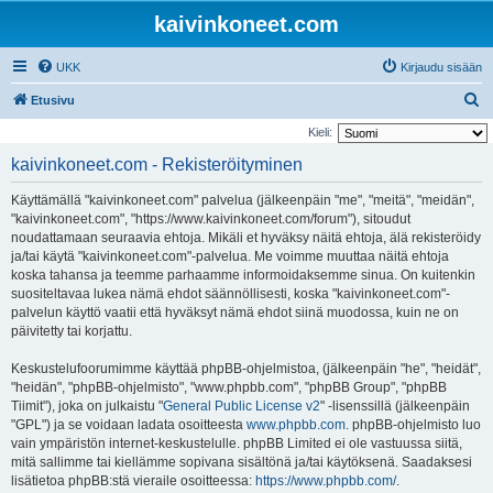
kaivinkoneet.com
UKK
Kirjaudu sisään
E
Etusivu
t
Kieli:
s
kaivinkoneet.com - Rekisteröityminen
i
Käyttämällä "kaivinkoneet.com" palvelua (jälkeenpäin "me", "meitä", "meidän",
"kaivinkoneet.com", "https://www.kaivinkoneet.com/forum"), sitoudut
noudattamaan seuraavia ehtoja. Mikäli et hyväksy näitä ehtoja, älä rekisteröidy
ja/tai käytä "kaivinkoneet.com"-palvelua. Me voimme muuttaa näitä ehtoja
koska tahansa ja teemme parhaamme informoidaksemme sinua. On kuitenkin
suositeltavaa lukea nämä ehdot säännöllisesti, koska "kaivinkoneet.com"-
palvelun käyttö vaatii että hyväksyt nämä ehdot siinä muodossa, kuin ne on
päivitetty tai korjattu.
Keskustelufoorumimme käyttää phpBB-ohjelmistoa, (jälkeenpäin "he", "heidät",
"heidän", "phpBB-ohjelmisto", "www.phpbb.com", "phpBB Group", "phpBB
Tiimit"), joka on julkaistu "
General Public License v2
" -lisenssillä (jälkeenpäin
"GPL") ja se voidaan ladata osoitteesta
www.phpbb.com
. phpBB-ohjelmisto luo
vain ympäristön internet-keskustelulle. phpBB Limited ei ole vastuussa siitä,
mitä sallimme tai kiellämme sopivana sisältönä ja/tai käytöksenä. Saadaksesi
lisätietoa phpBB:stä vieraile osoitteessa:
https://www.phpbb.com/
.