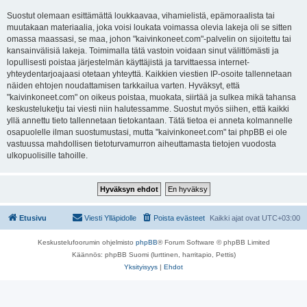
Suostut olemaan esittämättä loukkaavaa, vihamielistä, epämoraalista tai
muutakaan materiaalia, joka voisi loukata voimassa olevia lakeja oli se sitten
omassa maassasi, se maa, johon "kaivinkoneet.com"-palvelin on sijoitettu tai
kansainvälisiä lakeja. Toimimalla tätä vastoin voidaan sinut välittömästi ja
lopullisesti poistaa järjestelmän käyttäjistä ja tarvittaessa internet-
yhteydentarjoajaasi otetaan yhteyttä. Kaikkien viestien IP-osoite tallennetaan
näiden ehtojen noudattamisen tarkkailua varten. Hyväksyt, että
"kaivinkoneet.com" on oikeus poistaa, muokata, siirtää ja sulkea mikä tahansa
keskusteluketju tai viesti niin halutessamme. Suostut myös siihen, että kaikki
yllä annettu tieto tallennetaan tietokantaan. Tätä tietoa ei anneta kolmannelle
osapuolelle ilman suostumustasi, mutta "kaivinkoneet.com" tai phpBB ei ole
vastuussa mahdollisen tietoturvamurron aiheuttamasta tietojen vuodosta
ulkopuolisille tahoille.
Etusivu
Viesti Ylläpidolle
Poista evästeet
Kaikki ajat ovat
UTC+03:00
Keskustelufoorumin ohjelmisto
phpBB
® Forum Software © phpBB Limited
Käännös: phpBB Suomi (lurttinen, harritapio, Pettis)
Yksityisyys
|
Ehdot