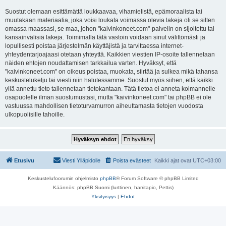
Suostut olemaan esittämättä loukkaavaa, vihamielistä, epämoraalista tai
muutakaan materiaalia, joka voisi loukata voimassa olevia lakeja oli se sitten
omassa maassasi, se maa, johon "kaivinkoneet.com"-palvelin on sijoitettu tai
kansainvälisiä lakeja. Toimimalla tätä vastoin voidaan sinut välittömästi ja
lopullisesti poistaa järjestelmän käyttäjistä ja tarvittaessa internet-
yhteydentarjoajaasi otetaan yhteyttä. Kaikkien viestien IP-osoite tallennetaan
näiden ehtojen noudattamisen tarkkailua varten. Hyväksyt, että
"kaivinkoneet.com" on oikeus poistaa, muokata, siirtää ja sulkea mikä tahansa
keskusteluketju tai viesti niin halutessamme. Suostut myös siihen, että kaikki
yllä annettu tieto tallennetaan tietokantaan. Tätä tietoa ei anneta kolmannelle
osapuolelle ilman suostumustasi, mutta "kaivinkoneet.com" tai phpBB ei ole
vastuussa mahdollisen tietoturvamurron aiheuttamasta tietojen vuodosta
ulkopuolisille tahoille.
Etusivu
Viesti Ylläpidolle
Poista evästeet
Kaikki ajat ovat
UTC+03:00
Keskustelufoorumin ohjelmisto
phpBB
® Forum Software © phpBB Limited
Käännös: phpBB Suomi (lurttinen, harritapio, Pettis)
Yksityisyys
|
Ehdot