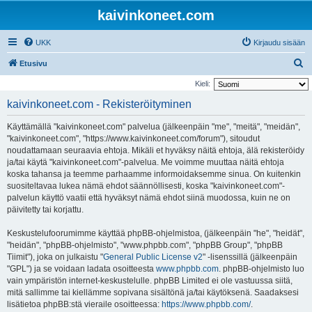
kaivinkoneet.com
UKK
Kirjaudu sisään
E
Etusivu
t
Kieli:
s
kaivinkoneet.com - Rekisteröityminen
i
Käyttämällä "kaivinkoneet.com" palvelua (jälkeenpäin "me", "meitä", "meidän",
"kaivinkoneet.com", "https://www.kaivinkoneet.com/forum"), sitoudut
noudattamaan seuraavia ehtoja. Mikäli et hyväksy näitä ehtoja, älä rekisteröidy
ja/tai käytä "kaivinkoneet.com"-palvelua. Me voimme muuttaa näitä ehtoja
koska tahansa ja teemme parhaamme informoidaksemme sinua. On kuitenkin
suositeltavaa lukea nämä ehdot säännöllisesti, koska "kaivinkoneet.com"-
palvelun käyttö vaatii että hyväksyt nämä ehdot siinä muodossa, kuin ne on
päivitetty tai korjattu.
Keskustelufoorumimme käyttää phpBB-ohjelmistoa, (jälkeenpäin "he", "heidät",
"heidän", "phpBB-ohjelmisto", "www.phpbb.com", "phpBB Group", "phpBB
Tiimit"), joka on julkaistu "
General Public License v2
" -lisenssillä (jälkeenpäin
"GPL") ja se voidaan ladata osoitteesta
www.phpbb.com
. phpBB-ohjelmisto luo
vain ympäristön internet-keskustelulle. phpBB Limited ei ole vastuussa siitä,
mitä sallimme tai kiellämme sopivana sisältönä ja/tai käytöksenä. Saadaksesi
lisätietoa phpBB:stä vieraile osoitteessa:
https://www.phpbb.com/
.