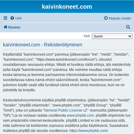
kaivinkoneet.com
UKK
Kirjaudu sisään
E
Etusivu
t
Kieli:
s
kaivinkoneet.com - Rekisteröityminen
i
Käyttämällä "kaivinkoneet.com" palvelua (jälkeenpäin "me", "meitä", "meidän",
"kaivinkoneet.com", "https://www.kaivinkoneet.com/forum"), sitoudut
noudattamaan seuraavia ehtoja. Mikäli et hyväksy näitä ehtoja, älä rekisteröidy
ja/tai käytä "kaivinkoneet.com"-palvelua. Me voimme muuttaa näitä ehtoja
koska tahansa ja teemme parhaamme informoidaksemme sinua. On kuitenkin
suositeltavaa lukea nämä ehdot säännöllisesti, koska "kaivinkoneet.com"-
palvelun käyttö vaatii että hyväksyt nämä ehdot siinä muodossa, kuin ne on
päivitetty tai korjattu.
Keskustelufoorumimme käyttää phpBB-ohjelmistoa, (jälkeenpäin "he", "heidät",
"heidän", "phpBB-ohjelmisto", "www.phpbb.com", "phpBB Group", "phpBB
Tiimit"), joka on julkaistu "
General Public License v2
" -lisenssillä (jälkeenpäin
"GPL") ja se voidaan ladata osoitteesta
www.phpbb.com
. phpBB-ohjelmisto luo
vain ympäristön internet-keskustelulle. phpBB Limited ei ole vastuussa siitä,
mitä sallimme tai kiellämme sopivana sisältönä ja/tai käytöksenä. Saadaksesi
lisätietoa phpBB:stä vieraile osoitteessa:
https://www.phpbb.com/
.