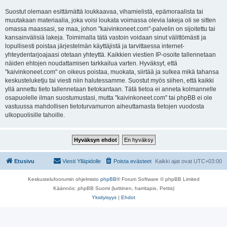
Suostut olemaan esittämättä loukkaavaa, vihamielistä, epämoraalista tai
muutakaan materiaalia, joka voisi loukata voimassa olevia lakeja oli se sitten
omassa maassasi, se maa, johon "kaivinkoneet.com"-palvelin on sijoitettu tai
kansainvälisiä lakeja. Toimimalla tätä vastoin voidaan sinut välittömästi ja
lopullisesti poistaa järjestelmän käyttäjistä ja tarvittaessa internet-
yhteydentarjoajaasi otetaan yhteyttä. Kaikkien viestien IP-osoite tallennetaan
näiden ehtojen noudattamisen tarkkailua varten. Hyväksyt, että
"kaivinkoneet.com" on oikeus poistaa, muokata, siirtää ja sulkea mikä tahansa
keskusteluketju tai viesti niin halutessamme. Suostut myös siihen, että kaikki
yllä annettu tieto tallennetaan tietokantaan. Tätä tietoa ei anneta kolmannelle
osapuolelle ilman suostumustasi, mutta "kaivinkoneet.com" tai phpBB ei ole
vastuussa mahdollisen tietoturvamurron aiheuttamasta tietojen vuodosta
ulkopuolisille tahoille.
Etusivu
Viesti Ylläpidolle
Poista evästeet
Kaikki ajat ovat
UTC+03:00
Keskustelufoorumin ohjelmisto
phpBB
® Forum Software © phpBB Limited
Käännös: phpBB Suomi (lurttinen, harritapio, Pettis)
Yksityisyys
|
Ehdot