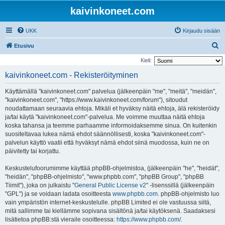
kaivinkoneet.com
UKK
Kirjaudu sisään
E
Etusivu
t
Kieli:
s
kaivinkoneet.com - Rekisteröityminen
i
Käyttämällä "kaivinkoneet.com" palvelua (jälkeenpäin "me", "meitä", "meidän",
"kaivinkoneet.com", "https://www.kaivinkoneet.com/forum"), sitoudut
noudattamaan seuraavia ehtoja. Mikäli et hyväksy näitä ehtoja, älä rekisteröidy
ja/tai käytä "kaivinkoneet.com"-palvelua. Me voimme muuttaa näitä ehtoja
koska tahansa ja teemme parhaamme informoidaksemme sinua. On kuitenkin
suositeltavaa lukea nämä ehdot säännöllisesti, koska "kaivinkoneet.com"-
palvelun käyttö vaatii että hyväksyt nämä ehdot siinä muodossa, kuin ne on
päivitetty tai korjattu.
Keskustelufoorumimme käyttää phpBB-ohjelmistoa, (jälkeenpäin "he", "heidät",
"heidän", "phpBB-ohjelmisto", "www.phpbb.com", "phpBB Group", "phpBB
Tiimit"), joka on julkaistu "
General Public License v2
" -lisenssillä (jälkeenpäin
"GPL") ja se voidaan ladata osoitteesta
www.phpbb.com
. phpBB-ohjelmisto luo
vain ympäristön internet-keskustelulle. phpBB Limited ei ole vastuussa siitä,
mitä sallimme tai kiellämme sopivana sisältönä ja/tai käytöksenä. Saadaksesi
lisätietoa phpBB:stä vieraile osoitteessa:
https://www.phpbb.com/
.