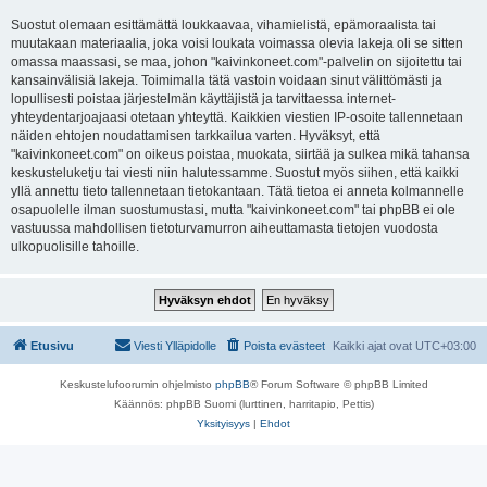
Suostut olemaan esittämättä loukkaavaa, vihamielistä, epämoraalista tai
muutakaan materiaalia, joka voisi loukata voimassa olevia lakeja oli se sitten
omassa maassasi, se maa, johon "kaivinkoneet.com"-palvelin on sijoitettu tai
kansainvälisiä lakeja. Toimimalla tätä vastoin voidaan sinut välittömästi ja
lopullisesti poistaa järjestelmän käyttäjistä ja tarvittaessa internet-
yhteydentarjoajaasi otetaan yhteyttä. Kaikkien viestien IP-osoite tallennetaan
näiden ehtojen noudattamisen tarkkailua varten. Hyväksyt, että
"kaivinkoneet.com" on oikeus poistaa, muokata, siirtää ja sulkea mikä tahansa
keskusteluketju tai viesti niin halutessamme. Suostut myös siihen, että kaikki
yllä annettu tieto tallennetaan tietokantaan. Tätä tietoa ei anneta kolmannelle
osapuolelle ilman suostumustasi, mutta "kaivinkoneet.com" tai phpBB ei ole
vastuussa mahdollisen tietoturvamurron aiheuttamasta tietojen vuodosta
ulkopuolisille tahoille.
Etusivu
Viesti Ylläpidolle
Poista evästeet
Kaikki ajat ovat
UTC+03:00
Keskustelufoorumin ohjelmisto
phpBB
® Forum Software © phpBB Limited
Käännös: phpBB Suomi (lurttinen, harritapio, Pettis)
Yksityisyys
|
Ehdot