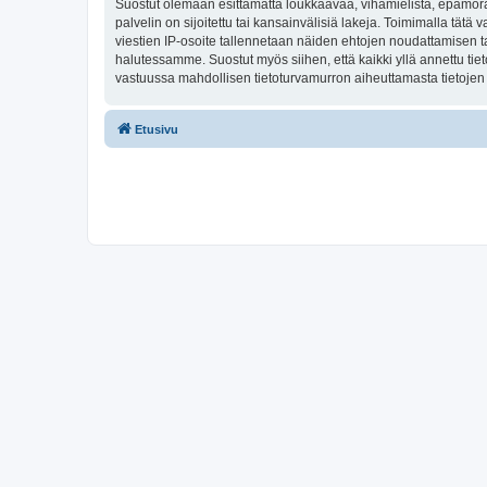
Suostut olemaan esittämättä loukkaavaa, vihamielistä, epämoraa
palvelin on sijoitettu tai kansainvälisiä lakeja. Toimimalla tätä 
viestien IP-osoite tallennetaan näiden ehtojen noudattamisen tar
halutessamme. Suostut myös siihen, että kaikki yllä annettu tie
vastuussa mahdollisen tietoturvamurron aiheuttamasta tietojen v
Etusivu