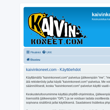
kaivink
Keskustelua ka
Pikalinkit
UKK
Etusivu
kaivinkoneet.com - Käyttöehdot
Käyttämällä "kaivinkoneet.com" palvelua (jälkeenpäin "me", "me
älä rekisteröidy ja/tai käytä "kaivinkoneet.com"-palvelua. M
säännöllisesti, koska "kaivinkoneet.com"-palvelun käyttö vaatii 
Keskustelufoorumimme käyttää phpBB-ohjelmistoa, (jälkeenpäin 
lisenssillä (jälkeenpäin "GPL") ja se voidaan ladata osoitteesta
sopivana sisältönä ja/tai käytöksenä. Saadaksesi lisätietoa php