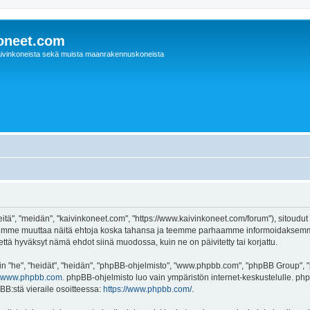
oneet.com
ivinkoneista sekä muista maanrakennuskoneista
itä", "meidän", "kaivinkoneet.com", "https://www.kaivinkoneet.com/forum"), sitoudut
e voimme muuttaa näitä ehtoja koska tahansa ja teemme parhaamme informoidaksemm
että hyväksyt nämä ehdot siinä muodossa, kuin ne on päivitetty tai korjattu.
"he", "heidät", "heidän", "phpBB-ohjelmisto", "www.phpbb.com", "phpBB Group", "ph
www.phpbb.com
. phpBB-ohjelmisto luo vain ympäristön internet-keskustelulle. php
BB:stä vieraile osoitteessa:
https://www.phpbb.com/
.