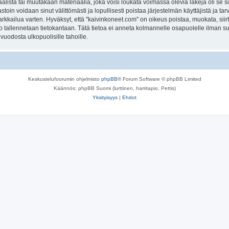
lista tai muutakaan materiaalia, joka voisi loukata voimassa olevia lakeja oli se
vastoin voidaan sinut välittömästi ja lopullisesti poistaa järjestelmän käyttäjistä ja t
kkailua varten. Hyväksyt, että "kaivinkoneet.com" on oikeus poistaa, muokata, siirt
to tallennetaan tietokantaan. Tätä tietoa ei anneta kolmannelle osapuolelle ilman s
uodosta ulkopuolisille tahoille.
Keskustelufoorumin ohjelmisto
phpBB
® Forum Software © phpBB Limited
Käännös: phpBB Suomi (lurttinen, harritapio, Pettis)
Yksityisyys
|
Ehdot