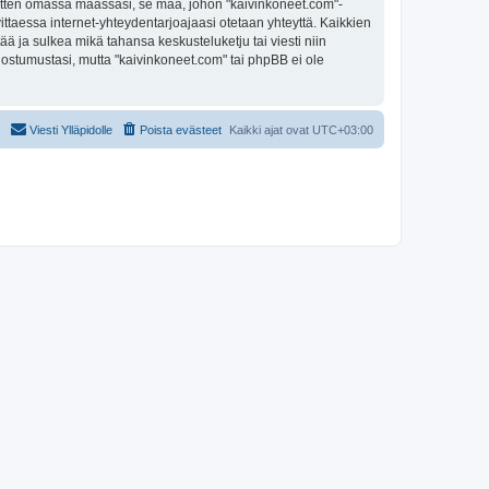
 sitten omassa maassasi, se maa, johon "kaivinkoneet.com"-
arvittaessa internet-yhteydentarjoajaasi otetaan yhteyttä. Kaikkien
ää ja sulkea mikä tahansa keskusteluketju tai viesti niin
uostumustasi, mutta "kaivinkoneet.com" tai phpBB ei ole
Viesti Ylläpidolle
Poista evästeet
Kaikki ajat ovat
UTC+03:00