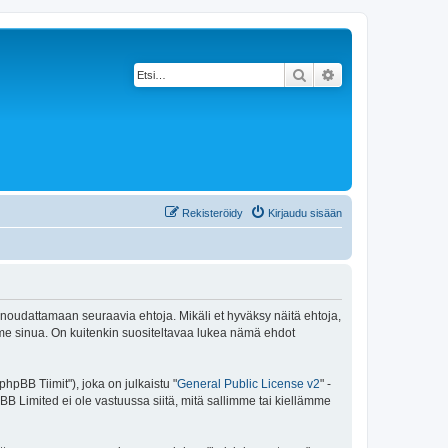
Etsi
Tarkennettu haku
Rekisteröidy
Kirjaudu sisään
 noudattamaan seuraavia ehtoja. Mikäli et hyväksy näitä ehtoja,
e sinua. On kuitenkin suositeltavaa lukea nämä ehdot
pBB Tiimit"), joka on julkaistu "
General Public License v2
" -
BB Limited ei ole vastuussa siitä, mitä sallimme tai kiellämme