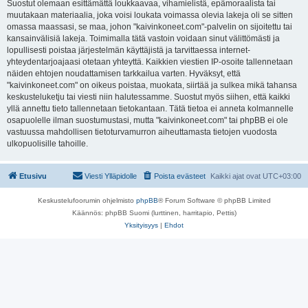
Suostut olemaan esittämättä loukkaavaa, vihamielistä, epämoraalista tai
muutakaan materiaalia, joka voisi loukata voimassa olevia lakeja oli se sitten
omassa maassasi, se maa, johon "kaivinkoneet.com"-palvelin on sijoitettu tai
kansainvälisiä lakeja. Toimimalla tätä vastoin voidaan sinut välittömästi ja
lopullisesti poistaa järjestelmän käyttäjistä ja tarvittaessa internet-
yhteydentarjoajaasi otetaan yhteyttä. Kaikkien viestien IP-osoite tallennetaan
näiden ehtojen noudattamisen tarkkailua varten. Hyväksyt, että
"kaivinkoneet.com" on oikeus poistaa, muokata, siirtää ja sulkea mikä tahansa
keskusteluketju tai viesti niin halutessamme. Suostut myös siihen, että kaikki
yllä annettu tieto tallennetaan tietokantaan. Tätä tietoa ei anneta kolmannelle
osapuolelle ilman suostumustasi, mutta "kaivinkoneet.com" tai phpBB ei ole
vastuussa mahdollisen tietoturvamurron aiheuttamasta tietojen vuodosta
ulkopuolisille tahoille.
Etusivu
Viesti Ylläpidolle
Poista evästeet
Kaikki ajat ovat
UTC+03:00
Keskustelufoorumin ohjelmisto
phpBB
® Forum Software © phpBB Limited
Käännös: phpBB Suomi (lurttinen, harritapio, Pettis)
Yksityisyys
|
Ehdot