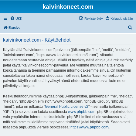
kaivinkoneet.com
UKK
Rekisteröidy
Kirjaudu sisään
E
Etusivu
t
kaivinkoneet.com - Käyttöehdot
s
i
Käyttämällä "kaivinkoneet.com" palvelua (jälkeenpäin "me", "meitä", "meidän",
"kaivinkoneet.com", "https://www.kaivinkoneet.com/forum"), sitoudut
noudattamaan seuraavia ehtoja. Mikäli et hyväksy näitä ehtoja, älä rekisteröidy
ja/tai käytä "kaivinkoneet.com"-palvelua. Me voimme muuttaa näitä ehtoja
koska tahansa ja teemme parhaamme informoidaksemme sinua. On kuitenkin
suositeltavaa lukea nämä ehdot säännöllisesti, koska "kaivinkoneet.com"-
palvelun käyttö vaatii että hyväksyt nämä ehdot siinä muodossa, kuin ne on
päivitetty tai korjattu.
Keskustelufoorumimme käyttää phpBB-ohjelmistoa, (jälkeenpäin "he", "heidät",
"heidän", "phpBB-ohjelmisto", "www.phpbb.com", "phpBB Group", "phpBB
Tiimit"), joka on julkaistu "
General Public License v2
" -lisenssillä (jälkeenpäin
"GPL") ja se voidaan ladata osoitteesta
www.phpbb.com
. phpBB-ohjelmisto luo
vain ympäristön internet-keskustelulle. phpBB Limited ei ole vastuussa siitä,
mitä sallimme tai kiellämme sopivana sisältönä ja/tai käytöksenä. Saadaksesi
lisätietoa phpBB:stä vieraile osoitteessa:
https://www.phpbb.com/
.