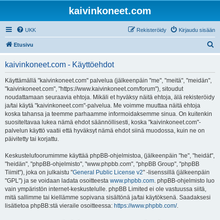
kaivinkoneet.com
UKK
Rekisteröidy
Kirjaudu sisään
E
Etusivu
t
kaivinkoneet.com - Käyttöehdot
s
i
Käyttämällä "kaivinkoneet.com" palvelua (jälkeenpäin "me", "meitä", "meidän",
"kaivinkoneet.com", "https://www.kaivinkoneet.com/forum"), sitoudut
noudattamaan seuraavia ehtoja. Mikäli et hyväksy näitä ehtoja, älä rekisteröidy
ja/tai käytä "kaivinkoneet.com"-palvelua. Me voimme muuttaa näitä ehtoja
koska tahansa ja teemme parhaamme informoidaksemme sinua. On kuitenkin
suositeltavaa lukea nämä ehdot säännöllisesti, koska "kaivinkoneet.com"-
palvelun käyttö vaatii että hyväksyt nämä ehdot siinä muodossa, kuin ne on
päivitetty tai korjattu.
Keskustelufoorumimme käyttää phpBB-ohjelmistoa, (jälkeenpäin "he", "heidät",
"heidän", "phpBB-ohjelmisto", "www.phpbb.com", "phpBB Group", "phpBB
Tiimit"), joka on julkaistu "
General Public License v2
" -lisenssillä (jälkeenpäin
"GPL") ja se voidaan ladata osoitteesta
www.phpbb.com
. phpBB-ohjelmisto luo
vain ympäristön internet-keskustelulle. phpBB Limited ei ole vastuussa siitä,
mitä sallimme tai kiellämme sopivana sisältönä ja/tai käytöksenä. Saadaksesi
lisätietoa phpBB:stä vieraile osoitteessa:
https://www.phpbb.com/
.