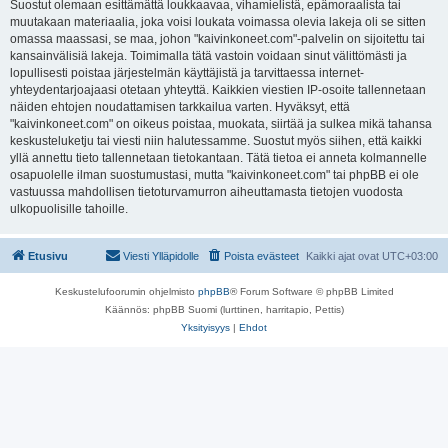
Suostut olemaan esittämättä loukkaavaa, vihamielistä, epämoraalista tai
muutakaan materiaalia, joka voisi loukata voimassa olevia lakeja oli se sitten
omassa maassasi, se maa, johon "kaivinkoneet.com"-palvelin on sijoitettu tai
kansainvälisiä lakeja. Toimimalla tätä vastoin voidaan sinut välittömästi ja
lopullisesti poistaa järjestelmän käyttäjistä ja tarvittaessa internet-
yhteydentarjoajaasi otetaan yhteyttä. Kaikkien viestien IP-osoite tallennetaan
näiden ehtojen noudattamisen tarkkailua varten. Hyväksyt, että
"kaivinkoneet.com" on oikeus poistaa, muokata, siirtää ja sulkea mikä tahansa
keskusteluketju tai viesti niin halutessamme. Suostut myös siihen, että kaikki
yllä annettu tieto tallennetaan tietokantaan. Tätä tietoa ei anneta kolmannelle
osapuolelle ilman suostumustasi, mutta "kaivinkoneet.com" tai phpBB ei ole
vastuussa mahdollisen tietoturvamurron aiheuttamasta tietojen vuodosta
ulkopuolisille tahoille.
Etusivu
Viesti Ylläpidolle
Poista evästeet
Kaikki ajat ovat
UTC+03:00
Keskustelufoorumin ohjelmisto
phpBB
® Forum Software © phpBB Limited
Käännös: phpBB Suomi (lurttinen, harritapio, Pettis)
Yksityisyys
|
Ehdot