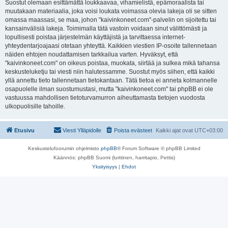
Suostut olemaan esittämättä loukkaavaa, vihamielistä, epämoraalista tai
muutakaan materiaalia, joka voisi loukata voimassa olevia lakeja oli se sitten
omassa maassasi, se maa, johon "kaivinkoneet.com"-palvelin on sijoitettu tai
kansainvälisiä lakeja. Toimimalla tätä vastoin voidaan sinut välittömästi ja
lopullisesti poistaa järjestelmän käyttäjistä ja tarvittaessa internet-
yhteydentarjoajaasi otetaan yhteyttä. Kaikkien viestien IP-osoite tallennetaan
näiden ehtojen noudattamisen tarkkailua varten. Hyväksyt, että
"kaivinkoneet.com" on oikeus poistaa, muokata, siirtää ja sulkea mikä tahansa
keskusteluketju tai viesti niin halutessamme. Suostut myös siihen, että kaikki
yllä annettu tieto tallennetaan tietokantaan. Tätä tietoa ei anneta kolmannelle
osapuolelle ilman suostumustasi, mutta "kaivinkoneet.com" tai phpBB ei ole
vastuussa mahdollisen tietoturvamurron aiheuttamasta tietojen vuodosta
ulkopuolisille tahoille.
Etusivu
Viesti Ylläpidolle
Poista evästeet
Kaikki ajat ovat
UTC+03:00
Keskustelufoorumin ohjelmisto
phpBB
® Forum Software © phpBB Limited
Käännös: phpBB Suomi (lurttinen, harritapio, Pettis)
Yksityisyys
|
Ehdot