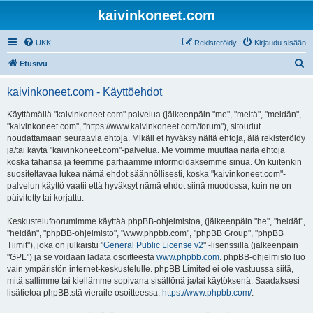
kaivinkoneet.com
UKK
Rekisteröidy
Kirjaudu sisään
E
Etusivu
t
kaivinkoneet.com - Käyttöehdot
s
i
Käyttämällä "kaivinkoneet.com" palvelua (jälkeenpäin "me", "meitä", "meidän",
"kaivinkoneet.com", "https://www.kaivinkoneet.com/forum"), sitoudut
noudattamaan seuraavia ehtoja. Mikäli et hyväksy näitä ehtoja, älä rekisteröidy
ja/tai käytä "kaivinkoneet.com"-palvelua. Me voimme muuttaa näitä ehtoja
koska tahansa ja teemme parhaamme informoidaksemme sinua. On kuitenkin
suositeltavaa lukea nämä ehdot säännöllisesti, koska "kaivinkoneet.com"-
palvelun käyttö vaatii että hyväksyt nämä ehdot siinä muodossa, kuin ne on
päivitetty tai korjattu.
Keskustelufoorumimme käyttää phpBB-ohjelmistoa, (jälkeenpäin "he", "heidät",
"heidän", "phpBB-ohjelmisto", "www.phpbb.com", "phpBB Group", "phpBB
Tiimit"), joka on julkaistu "
General Public License v2
" -lisenssillä (jälkeenpäin
"GPL") ja se voidaan ladata osoitteesta
www.phpbb.com
. phpBB-ohjelmisto luo
vain ympäristön internet-keskustelulle. phpBB Limited ei ole vastuussa siitä,
mitä sallimme tai kiellämme sopivana sisältönä ja/tai käytöksenä. Saadaksesi
lisätietoa phpBB:stä vieraile osoitteessa:
https://www.phpbb.com/
.