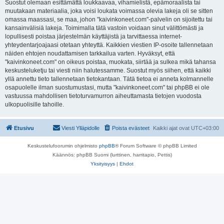
Suostut olemaan esittämättä loukkaavaa, vihamielistä, epämoraalista tai
muutakaan materiaalia, joka voisi loukata voimassa olevia lakeja oli se sitten
omassa maassasi, se maa, johon "kaivinkoneet.com"-palvelin on sijoitettu tai
kansainvälisiä lakeja. Toimimalla tätä vastoin voidaan sinut välittömästi ja
lopullisesti poistaa järjestelmän käyttäjistä ja tarvittaessa internet-
yhteydentarjoajaasi otetaan yhteyttä. Kaikkien viestien IP-osoite tallennetaan
näiden ehtojen noudattamisen tarkkailua varten. Hyväksyt, että
"kaivinkoneet.com" on oikeus poistaa, muokata, siirtää ja sulkea mikä tahansa
keskusteluketju tai viesti niin halutessamme. Suostut myös siihen, että kaikki
yllä annettu tieto tallennetaan tietokantaan. Tätä tietoa ei anneta kolmannelle
osapuolelle ilman suostumustasi, mutta "kaivinkoneet.com" tai phpBB ei ole
vastuussa mahdollisen tietoturvamurron aiheuttamasta tietojen vuodosta
ulkopuolisille tahoille.
Etusivu
Viesti Ylläpidolle
Poista evästeet
Kaikki ajat ovat
UTC+03:00
Keskustelufoorumin ohjelmisto
phpBB
® Forum Software © phpBB Limited
Käännös: phpBB Suomi (lurttinen, harritapio, Pettis)
Yksityisyys
|
Ehdot