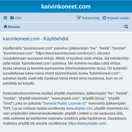
kaivinkoneet.com
UKK
Rekisteröidy
Kirjaudu sisään
E
Etusivu
t
kaivinkoneet.com - Käyttöehdot
s
i
Käyttämällä "kaivinkoneet.com" palvelua (jälkeenpäin "me", "meitä", "meidän",
"kaivinkoneet.com", "https://www.kaivinkoneet.com/forum"), sitoudut
noudattamaan seuraavia ehtoja. Mikäli et hyväksy näitä ehtoja, älä rekisteröidy
ja/tai käytä "kaivinkoneet.com"-palvelua. Me voimme muuttaa näitä ehtoja
koska tahansa ja teemme parhaamme informoidaksemme sinua. On kuitenkin
suositeltavaa lukea nämä ehdot säännöllisesti, koska "kaivinkoneet.com"-
palvelun käyttö vaatii että hyväksyt nämä ehdot siinä muodossa, kuin ne on
päivitetty tai korjattu.
Keskustelufoorumimme käyttää phpBB-ohjelmistoa, (jälkeenpäin "he", "heidät",
"heidän", "phpBB-ohjelmisto", "www.phpbb.com", "phpBB Group", "phpBB
Tiimit"), joka on julkaistu "
General Public License v2
" -lisenssillä (jälkeenpäin
"GPL") ja se voidaan ladata osoitteesta
www.phpbb.com
. phpBB-ohjelmisto luo
vain ympäristön internet-keskustelulle. phpBB Limited ei ole vastuussa siitä,
mitä sallimme tai kiellämme sopivana sisältönä ja/tai käytöksenä. Saadaksesi
lisätietoa phpBB:stä vieraile osoitteessa:
https://www.phpbb.com/
.