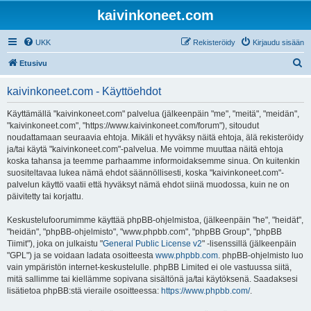
kaivinkoneet.com
UKK
Rekisteröidy
Kirjaudu sisään
E
Etusivu
t
kaivinkoneet.com - Käyttöehdot
s
i
Käyttämällä "kaivinkoneet.com" palvelua (jälkeenpäin "me", "meitä", "meidän",
"kaivinkoneet.com", "https://www.kaivinkoneet.com/forum"), sitoudut
noudattamaan seuraavia ehtoja. Mikäli et hyväksy näitä ehtoja, älä rekisteröidy
ja/tai käytä "kaivinkoneet.com"-palvelua. Me voimme muuttaa näitä ehtoja
koska tahansa ja teemme parhaamme informoidaksemme sinua. On kuitenkin
suositeltavaa lukea nämä ehdot säännöllisesti, koska "kaivinkoneet.com"-
palvelun käyttö vaatii että hyväksyt nämä ehdot siinä muodossa, kuin ne on
päivitetty tai korjattu.
Keskustelufoorumimme käyttää phpBB-ohjelmistoa, (jälkeenpäin "he", "heidät",
"heidän", "phpBB-ohjelmisto", "www.phpbb.com", "phpBB Group", "phpBB
Tiimit"), joka on julkaistu "
General Public License v2
" -lisenssillä (jälkeenpäin
"GPL") ja se voidaan ladata osoitteesta
www.phpbb.com
. phpBB-ohjelmisto luo
vain ympäristön internet-keskustelulle. phpBB Limited ei ole vastuussa siitä,
mitä sallimme tai kiellämme sopivana sisältönä ja/tai käytöksenä. Saadaksesi
lisätietoa phpBB:stä vieraile osoitteessa:
https://www.phpbb.com/
.