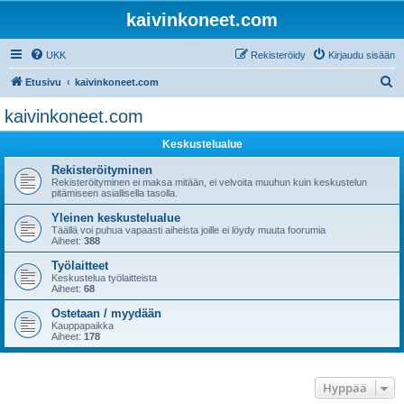
kaivinkoneet.com
UKK
Rekisteröidy
Kirjaudu sisään
E
Etusivu
kaivinkoneet.com
t
kaivinkoneet.com
s
Keskustelualue
i
Rekisteröityminen
Rekisteröityminen ei maksa mitään, ei velvoita muuhun kuin keskustelun
pitämiseen asiallisella tasolla.
Yleinen keskustelualue
Täällä voi puhua vapaasti aiheista joille ei löydy muuta foorumia
Aiheet:
388
Työlaitteet
Keskustelua työlaitteista
Aiheet:
68
Ostetaan / myydään
Kauppapaikka
Aiheet:
178
Hyppää