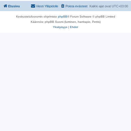
Etusivu
Viesti Ylläpidolle
Poista evästeet
Kaikki ajat ovat
UTC+03:00
Keskustelufoorumin ohjelmisto
phpBB
® Forum Software © phpBB Limited
Käännös: phpBB Suomi (lurttinen, harritapio, Pettis)
Yksityisyys
|
Ehdot