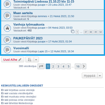
Toimintapäivä Liedossa 21.10.23 klo 11-15
Uusin viesti Kirjoittaja
jusape
«
23 Loka 2023, 15:47
Vastaukset:
4
Maan aarteita
Uusin viesti Kirjoittaja
temmes
«
21 Heinä 2023, 21:50
Vastaukset:
5
Vanhoja työmaakuvia
Uusin viesti Kirjoittaja
jusape
«
04 Heinä 2023, 03:53
Vastaukset:
492
1
47
48
49
50
…
PAUKEPÄIVÄT 2023
Uusin viesti Kirjoittaja
jusape
«
17 Huhti 2023, 01:04
Vuosimalli
Uusin viesti Kirjoittaja
Lapio 15
«
12 Huhti 2023, 16:34
Uusi Aihe
Sivu
1
/
16
1
2
3
4
5
16
Seuraava
388 viestiketjua
…
Hyppää
KESKUSTELUALUEEN OIKEUDET
Et voi
kirjoittaa uusia viestejä
Et voi
vastata viestiketjuihin
Et voi
muokata omia viestejäsi
Et voi
poistaa omia viestejäsi
Et voi
lähettää liitetiedostoja