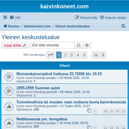
kaivinkoneet.com
UKK
Rekisteröidy
Kirjaudu sisään
E
Etusivu
kaivinkoneet.com
Yleinen keskustelualue
t
Yleinen keskustelualue
s
Etsi
Tarkennettu haku
Uusi Aihe
i
Sivu
1
/
16
1
2
3
4
5
16
Seuraava
388 viestiketjua
…
Aiheet
Muinaiskaivuripäivä liedossa 25.72026 klo 10-15
Uusin viesti Kirjoittaja
jusape
«
26 Heinä 2026, 19:29
Vastaukset:
7
1955-1959 Suomen autot
Uusin viesti Kirjoittaja
juusto8
«
08 Heinä 2026, 15:46
Vastaukset:
1
Tunnelmallisia tai muuten vaan mukavia kuvia kaivinkoneista
Uusin viesti Kirjoittaja
juusto8
«
14 Touko 2026, 11:57
Vastaukset:
229
1
20
21
22
23
…
Nettikoneesta ym. bongattua
Uusin viesti Kirjoittaja
jusape
«
29 Huhti 2026, 05:05
Vastaukset:
254
1
23
24
25
26
…