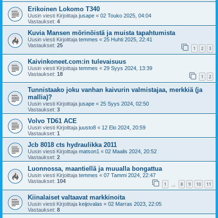
Erikoinen Lokomo T340
Uusin viesti Kirjoittaja
jusape
«
02 Touko 2025, 04:04
Vastaukset:
4
Kuvia Mansen mörinöistä ja muista tapahtumista
Uusin viesti Kirjoittaja
temmes
«
25 Huhti 2025, 22:41
Vastaukset:
25
1
2
3
Kaivinkoneet.com:in tulevaisuus
Uusin viesti Kirjoittaja
temmes
«
29 Syys 2024, 13:39
Vastaukset:
18
1
2
Tunnistaako joku vanhan kaivurin valmistajaa, merkkiä (ja
mallia)?
Uusin viesti Kirjoittaja
jusape
«
25 Syys 2024, 02:50
Vastaukset:
3
Volvo TD61 ACE
Uusin viesti Kirjoittaja
juusto8
«
12 Elo 2024, 20:59
Vastaukset:
1
Jcb 8018 cts hydraulikka 2011
Uusin viesti Kirjoittaja
matson1
«
02 Maalis 2024, 20:52
Vastaukset:
2
Luonnossa, maantiellä ja muualla bongattua
Uusin viesti Kirjoittaja
temmes
«
07 Tammi 2024, 22:47
Vastaukset:
104
1
8
9
10
11
…
Kiinalaiset valtaavat markkinoita
Uusin viesti Kirjoittaja
keijovalas
«
02 Marras 2023, 22:05
Vastaukset:
8