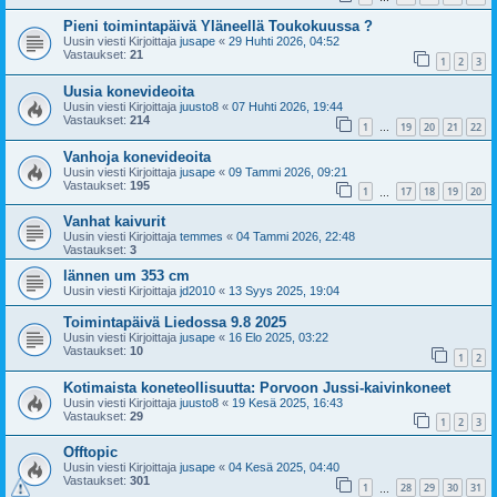
Pieni toimintapäivä Yläneellä Toukokuussa ?
Uusin viesti Kirjoittaja
jusape
«
29 Huhti 2026, 04:52
Vastaukset:
21
1
2
3
Uusia konevideoita
Uusin viesti Kirjoittaja
juusto8
«
07 Huhti 2026, 19:44
Vastaukset:
214
1
19
20
21
22
…
Vanhoja konevideoita
Uusin viesti Kirjoittaja
jusape
«
09 Tammi 2026, 09:21
Vastaukset:
195
1
17
18
19
20
…
Vanhat kaivurit
Uusin viesti Kirjoittaja
temmes
«
04 Tammi 2026, 22:48
Vastaukset:
3
lännen um 353 cm
Uusin viesti Kirjoittaja
jd2010
«
13 Syys 2025, 19:04
Toimintapäivä Liedossa 9.8 2025
Uusin viesti Kirjoittaja
jusape
«
16 Elo 2025, 03:22
Vastaukset:
10
1
2
Kotimaista koneteollisuutta: Porvoon Jussi-kaivinkoneet
Uusin viesti Kirjoittaja
juusto8
«
19 Kesä 2025, 16:43
Vastaukset:
29
1
2
3
Offtopic
Uusin viesti Kirjoittaja
jusape
«
04 Kesä 2025, 04:40
Vastaukset:
301
1
28
29
30
31
…