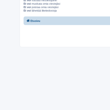
Et voi
vastata viestiketjuihin
Et voi
muokata omia viestejäsi
Et voi
poistaa omia viestejäsi
Et voi
lähettää liitetiedostoja
Etusivu