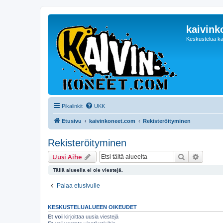
kaivink
Keskustelua ka
Pikalinkit
UKK
Etusivu
kaivinkoneet.com
Rekisteröityminen
Rekisteröityminen
Etsi
Tarken
Uusi Aihe
Tällä alueella ei ole viestejä.
Palaa etusivulle
KESKUSTELUALUEEN OIKEUDET
Et voi
kirjoittaa uusia viestejä