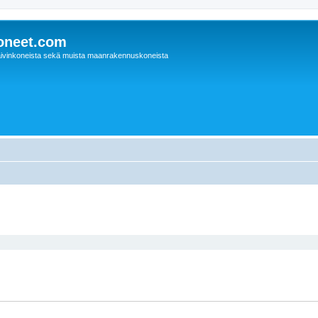
oneet.com
ivinkoneista sekä muista maanrakennuskoneista
nettu haku