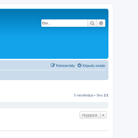
Etsi
Tarkennettu haku
Rekisteröidy
Kirjaudu sisään
0 viestiketjua • Sivu
1
/
1
Hyppää