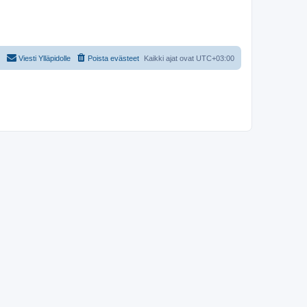
Viesti Ylläpidolle
Poista evästeet
Kaikki ajat ovat
UTC+03:00