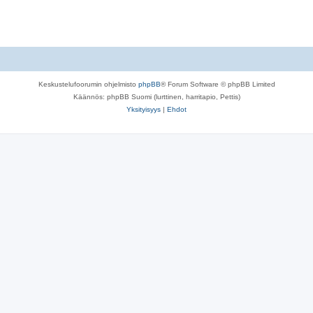
Keskustelufoorumin ohjelmisto
phpBB
® Forum Software © phpBB Limited
Käännös: phpBB Suomi (lurttinen, harritapio, Pettis)
Yksityisyys
|
Ehdot