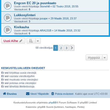
Engcon EC 20 ja puunkaato
Uusin viesti Kirjoittaja
Stonehill
«
02 Touko 2018, 20:55
Vastaukset:
8
Lukkosylinteri
Uusin viesti Kirjoittaja
jusape
«
29 Maalis 2018, 23:37
Vastaukset:
3
Kivikauha
Uusin viesti Kirjoittaja
ARA131B
«
14 Maalis 2018, 23:32
Vastaukset:
6
Uusi Aihe
1
2
3
Seuraava
68 viestiketjua
Hyppää
KESKUSTELUALUEEN OIKEUDET
Et voi
kirjoittaa uusia viestejä
Et voi
vastata viestiketjuihin
Et voi
muokata omia viestejäsi
Et voi
poistaa omia viestejäsi
Et voi
lähettää liitetiedostoja
Etusivu
Viesti Ylläpidolle
Poista evästeet
Kaikki ajat ovat
UTC+03:00
Keskustelufoorumin ohjelmisto
phpBB
® Forum Software © phpBB Limited
Käännös: phpBB Suomi (lurttinen, harritapio, Pettis)