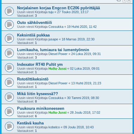
Norjalainen korjaa Engcon EC206 pyörittäjää
Uusin viesti Kirjoittaja
tuju
«
27 Touko 2020, 13:17
Vastaukset:
3
Outo sähköventtiili
Uusin viesti Kirjoittaja
Cossukka
«
19 Huhti 2020, 11:42
Keksintöä pukkaa
Uusin viesti Kirjoittaja
jusape
«
18 Marras 2019, 22:30
Vastaukset:
1
Lumikauha, lumiaura tai lumentyönnin
Uusin viesti Kirjoittaja
Diesel Power
«
24 Loka 2019, 09:31
Vastaukset:
3
Indexator RT40 Pultit ym
Uusin viesti Kirjoittaja
Hullu-Jussi
«
02 Loka 2019, 09:01
Vastaukset:
1
Rototilttikeksintö
Uusin viesti Kirjoittaja
Diesel Power
«
13 Huhti 2019, 21:23
Vastaukset:
1
Mikä liitin kyseessä??
Uusin viesti Kirjoittaja
Cossukka
«
30 Tammi 2019, 08:30
Vastaukset:
8
Puukoura minikoneeseen
Uusin viesti Kirjoittaja
Hullu-Jussi
«
28 Joulu 2018, 17:02
Vastaukset:
6
Kestävä kauha
Uusin viesti Kirjoittaja
kobelco
«
09 Joulu 2018, 10:43
Vastaukset:
1