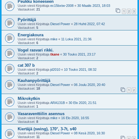
Peukku koneeseen
Uusin viesti Kirjoittaja
ec15bxtw-2008
«
30 Maalis 2023, 18:03
Vastaukset:
21
1
2
3
Pyörittäjä
Uusin viesti Kirjoittaja
Diesel Power
«
28 Huhti 2022, 07:42
Vastaukset:
5
Energiakoura
Uusin viesti Kirjoittaja
mike
«
11 Loka 2021, 21:36
Vastaukset:
6
Vogel rasvari rikki.
Uusin viesti Kirjoittaja
tkane
«
30 Touko 2021, 23:17
Vastaukset:
2
cat 307 b
Uusin viesti Kirjoittaja
jd2010
«
10 Touko 2021, 08:32
Vastaukset:
2
Kauhanpyörittäjä
Uusin viesti Kirjoittaja
Diesel Power
«
06 Joulu 2020, 20:40
Vastaukset:
18
1
2
Mikrokytkin
Uusin viesti Kirjoittaja
ARA131B
«
30 Elo 2020, 21:51
Vastaukset:
1
Vasaraventtiilin asennus
Uusin viesti Kirjoittaja
mike
«
16 Elo 2020, 16:55
Vastaukset:
8
Kiertäjä (swing), 170°, 3-7t, s40
Uusin viesti Kirjoittaja
Diesel Power
«
08 Kesä 2020, 16:30
Vastaukset:
11
1
2