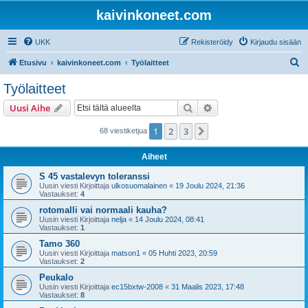
kaivinkoneet.com
UKK
Rekisteröidy
Kirjaudu sisään
E
Etusivu
kaivinkoneet.com
Työlaitteet
t
Työlaitteet
s
Etsi
Tarkennettu haku
Uusi Aihe
i
1
2
3
Seuraava
68 viestiketjua
Aiheet
S 45 vastalevyn toleranssi
Uusin viesti Kirjoittaja
ulkosuomalainen
«
19 Joulu 2024, 21:36
Vastaukset:
4
rotomalli vai normaali kauha?
Uusin viesti Kirjoittaja
nelja
«
14 Joulu 2024, 08:41
Vastaukset:
1
Tamo 360
Uusin viesti Kirjoittaja
matson1
«
05 Huhti 2023, 20:59
Vastaukset:
2
Peukalo
Uusin viesti Kirjoittaja
ec15bxtw-2008
«
31 Maalis 2023, 17:48
Vastaukset:
8