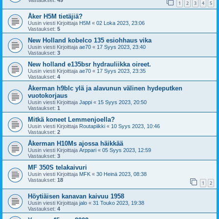
Vastaukset:
49
1
2
3
4
5
Åker H5M tietäjiä?
Uusin viesti Kirjoittaja
H5M
«
02 Loka 2023, 23:06
Vastaukset:
5
New Holland kobelco 135 esiohhaus vika
Uusin viesti Kirjoittaja
ae70
«
17 Syys 2023, 23:40
Vastaukset:
3
New holland e135bsr hydrauliikka oireet.
Uusin viesti Kirjoittaja
ae70
«
17 Syys 2023, 23:35
Vastaukset:
4
Åkerman h9blc ylä ja alavunun välinen hydeputken
vuotokorjaus
Uusin viesti Kirjoittaja
Jappi
«
15 Syys 2023, 20:50
Vastaukset:
1
Mitkä koneet Lemmenjoella?
Uusin viesti Kirjoittaja
Routapiikki
«
10 Syys 2023, 10:46
Vastaukset:
2
Åkerman H10Ms ajossa häikkää
Uusin viesti Kirjoittaja
Arppari
«
05 Syys 2023, 12:59
Vastaukset:
3
MF 350S telakaivuri
Uusin viesti Kirjoittaja
MFK
«
30 Heinä 2023, 08:38
Vastaukset:
18
1
2
Höytiäisen kanavan kaivuu 1958
Uusin viesti Kirjoittaja
jalo
«
31 Touko 2023, 19:38
Vastaukset:
4