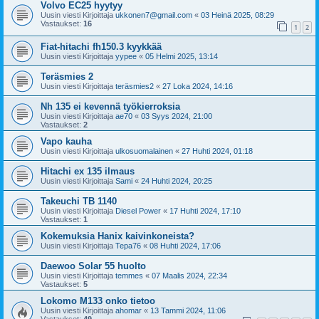
Volvo EC25 hyytyy
Uusin viesti Kirjoittaja
ukkonen7@gmail.com
«
03 Heinä 2025, 08:29
Vastaukset:
16
1
2
Fiat-hitachi fh150.3 kyykkää
Uusin viesti Kirjoittaja
yypee
«
05 Helmi 2025, 13:14
Teräsmies 2
Uusin viesti Kirjoittaja
teräsmies2
«
27 Loka 2024, 14:16
Nh 135 ei kevennä työkierroksia
Uusin viesti Kirjoittaja
ae70
«
03 Syys 2024, 21:00
Vastaukset:
2
Vapo kauha
Uusin viesti Kirjoittaja
ulkosuomalainen
«
27 Huhti 2024, 01:18
Hitachi ex 135 ilmaus
Uusin viesti Kirjoittaja
Sami
«
24 Huhti 2024, 20:25
Takeuchi TB 1140
Uusin viesti Kirjoittaja
Diesel Power
«
17 Huhti 2024, 17:10
Vastaukset:
1
Kokemuksia Hanix kaivinkoneista?
Uusin viesti Kirjoittaja
Tepa76
«
08 Huhti 2024, 17:06
Daewoo Solar 55 huolto
Uusin viesti Kirjoittaja
temmes
«
07 Maalis 2024, 22:34
Vastaukset:
5
Lokomo M133 onko tietoo
Uusin viesti Kirjoittaja
ahomar
«
13 Tammi 2024, 11:06