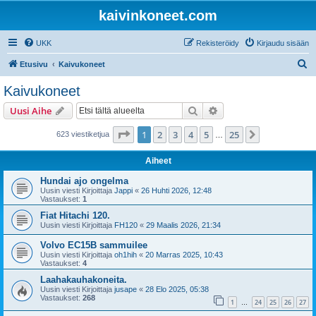
kaivinkoneet.com
UKK
Rekisteröidy
Kirjaudu sisään
E
Etusivu
Kaivukoneet
t
Kaivukoneet
s
Etsi
Tarkennettu haku
Uusi Aihe
i
Sivu
1
/
25
1
2
3
4
5
25
Seuraava
623 viestiketjua
…
Aiheet
Hundai ajo ongelma
Uusin viesti Kirjoittaja
Jappi
«
26 Huhti 2026, 12:48
Vastaukset:
1
Fiat Hitachi 120.
Uusin viesti Kirjoittaja
FH120
«
29 Maalis 2026, 21:34
Volvo EC15B sammuilee
Uusin viesti Kirjoittaja
oh1hih
«
20 Marras 2025, 10:43
Vastaukset:
4
Laahakauhakoneita.
Uusin viesti Kirjoittaja
jusape
«
28 Elo 2025, 05:38
Vastaukset:
268
1
24
25
26
27
…