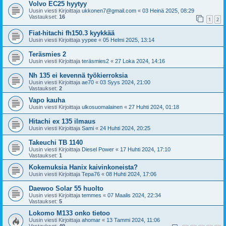
Volvo EC25 hyytyy
Uusin viesti Kirjoittaja
ukkonen7@gmail.com
«
03 Heinä 2025, 08:29
Vastaukset:
16
1
2
Fiat-hitachi fh150.3 kyykkää
Uusin viesti Kirjoittaja
yypee
«
05 Helmi 2025, 13:14
Teräsmies 2
Uusin viesti Kirjoittaja
teräsmies2
«
27 Loka 2024, 14:16
Nh 135 ei kevennä työkierroksia
Uusin viesti Kirjoittaja
ae70
«
03 Syys 2024, 21:00
Vastaukset:
2
Vapo kauha
Uusin viesti Kirjoittaja
ulkosuomalainen
«
27 Huhti 2024, 01:18
Hitachi ex 135 ilmaus
Uusin viesti Kirjoittaja
Sami
«
24 Huhti 2024, 20:25
Takeuchi TB 1140
Uusin viesti Kirjoittaja
Diesel Power
«
17 Huhti 2024, 17:10
Vastaukset:
1
Kokemuksia Hanix kaivinkoneista?
Uusin viesti Kirjoittaja
Tepa76
«
08 Huhti 2024, 17:06
Daewoo Solar 55 huolto
Uusin viesti Kirjoittaja
temmes
«
07 Maalis 2024, 22:34
Vastaukset:
5
Lokomo M133 onko tietoo
Uusin viesti Kirjoittaja
ahomar
«
13 Tammi 2024, 11:06