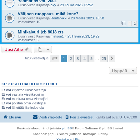
Yanmar 45 vm. 2002
Uusin viesti Kirjoittaja
aky
«
29 Touko 2023, 05:52
Välijoen ruoppaus. mikä kone?
Uusin viesti Kirjoittaja
Routapiikki
«
20 Maalis 2023, 16:58
Vastaukset:
10
1
2
Minikaivuri jcb 8018 cts
Uusin viesti Kirjoittaja
matson1
«
23 Helmi 2023, 19:29
Vastaukset:
5
Uusi Aihe
Sivu
1
/
25
1
2
3
4
5
25
Seuraava
623 viestiketjua
…
Hyppää
KESKUSTELUALUEEN OIKEUDET
Et voi
kirjoittaa uusia viestejä
Et voi
vastata viestiketjuihin
Et voi
muokata omia viestejäsi
Et voi
poistaa omia viestejäsi
Et voi
lähettää liitetiedostoja
Etusivu
Viesti Ylläpidolle
Poista evästeet
Kaikki ajat ovat
UTC+03:00
Keskustelufoorumin ohjelmisto
phpBB
® Forum Software © phpBB Limited
Käännös: phpBB Suomi (lurttinen, harritapio, Pettis)
Yksityisyys
|
Ehdot