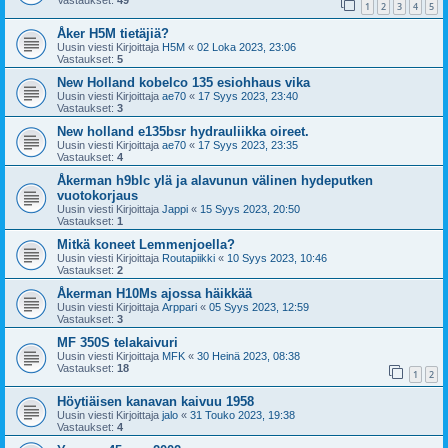
Vastaukset:
49
1
2
3
4
5
Åker H5M tietäjiä?
Uusin viesti Kirjoittaja
H5M
«
02 Loka 2023, 23:06
Vastaukset:
5
New Holland kobelco 135 esiohhaus vika
Uusin viesti Kirjoittaja
ae70
«
17 Syys 2023, 23:40
Vastaukset:
3
New holland e135bsr hydrauliikka oireet.
Uusin viesti Kirjoittaja
ae70
«
17 Syys 2023, 23:35
Vastaukset:
4
Åkerman h9blc ylä ja alavunun välinen hydeputken
vuotokorjaus
Uusin viesti Kirjoittaja
Jappi
«
15 Syys 2023, 20:50
Vastaukset:
1
Mitkä koneet Lemmenjoella?
Uusin viesti Kirjoittaja
Routapiikki
«
10 Syys 2023, 10:46
Vastaukset:
2
Åkerman H10Ms ajossa häikkää
Uusin viesti Kirjoittaja
Arppari
«
05 Syys 2023, 12:59
Vastaukset:
3
MF 350S telakaivuri
Uusin viesti Kirjoittaja
MFK
«
30 Heinä 2023, 08:38
Vastaukset:
18
1
2
Höytiäisen kanavan kaivuu 1958
Uusin viesti Kirjoittaja
jalo
«
31 Touko 2023, 19:38
Vastaukset:
4