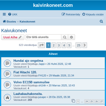
kaivinkoneet.com
UKK
Rekisteröidy
Kirjaudu sisään
E
Etusivu
Kaivukoneet
t
Kaivukoneet
s
Etsi
Tarkennettu haku
Uusi Aihe
i
Sivu
1
/
25
1
2
3
4
5
25
Seuraava
623 viestiketjua
…
Aiheet
Hundai ajo ongelma
Uusin viesti Kirjoittaja
Jappi
«
26 Huhti 2026, 12:48
Vastaukset:
1
Fiat Hitachi 120.
Uusin viesti Kirjoittaja
FH120
«
29 Maalis 2026, 21:34
Volvo EC15B sammuilee
Uusin viesti Kirjoittaja
oh1hih
«
20 Marras 2025, 10:43
Vastaukset:
4
Laahakauhakoneita.
Uusin viesti Kirjoittaja
jusape
«
28 Elo 2025, 05:38
Vastaukset:
268
1
24
25
26
27
…