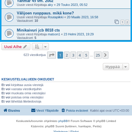
Yanmar 45 vm. 2002
Uusin viesti Kirjoittaja
aky
«
29 Touko 2023, 05:52
Välijoen ruoppaus. mikä kone?
Uusin viesti Kirjoittaja
Routapiikki
«
20 Maalis 2023, 16:58
Vastaukset:
10
1
2
Minikaivuri jcb 8018 cts
Uusin viesti Kirjoittaja
matson1
«
23 Helmi 2023, 19:29
Vastaukset:
5
Uusi Aihe
Sivu
1
/
25
1
2
3
4
5
25
Seuraava
623 viestiketjua
…
Hyppää
KESKUSTELUALUEEN OIKEUDET
Et voi
kirjoittaa uusia viestejä
Et voi
vastata viestiketjuihin
Et voi
muokata omia viestejäsi
Et voi
poistaa omia viestejäsi
Et voi
lähettää liitetiedostoja
Etusivu
Viesti Ylläpidolle
Poista evästeet
Kaikki ajat ovat
UTC+03:00
Keskustelufoorumin ohjelmisto
phpBB
® Forum Software © phpBB Limited
Käännös: phpBB Suomi (lurttinen, harritapio, Pettis)
Yksityisyys
|
Ehdot