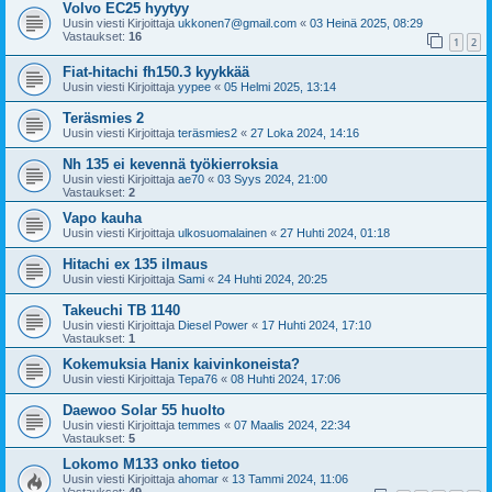
Volvo EC25 hyytyy
Uusin viesti Kirjoittaja
ukkonen7@gmail.com
«
03 Heinä 2025, 08:29
Vastaukset:
16
1
2
Fiat-hitachi fh150.3 kyykkää
Uusin viesti Kirjoittaja
yypee
«
05 Helmi 2025, 13:14
Teräsmies 2
Uusin viesti Kirjoittaja
teräsmies2
«
27 Loka 2024, 14:16
Nh 135 ei kevennä työkierroksia
Uusin viesti Kirjoittaja
ae70
«
03 Syys 2024, 21:00
Vastaukset:
2
Vapo kauha
Uusin viesti Kirjoittaja
ulkosuomalainen
«
27 Huhti 2024, 01:18
Hitachi ex 135 ilmaus
Uusin viesti Kirjoittaja
Sami
«
24 Huhti 2024, 20:25
Takeuchi TB 1140
Uusin viesti Kirjoittaja
Diesel Power
«
17 Huhti 2024, 17:10
Vastaukset:
1
Kokemuksia Hanix kaivinkoneista?
Uusin viesti Kirjoittaja
Tepa76
«
08 Huhti 2024, 17:06
Daewoo Solar 55 huolto
Uusin viesti Kirjoittaja
temmes
«
07 Maalis 2024, 22:34
Vastaukset:
5
Lokomo M133 onko tietoo
Uusin viesti Kirjoittaja
ahomar
«
13 Tammi 2024, 11:06