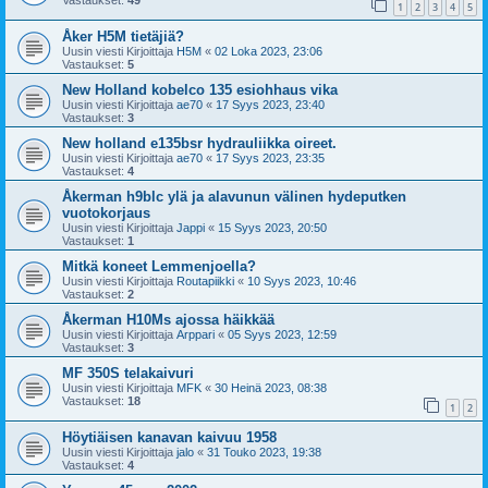
Vastaukset:
49
1
2
3
4
5
Åker H5M tietäjiä?
Uusin viesti Kirjoittaja
H5M
«
02 Loka 2023, 23:06
Vastaukset:
5
New Holland kobelco 135 esiohhaus vika
Uusin viesti Kirjoittaja
ae70
«
17 Syys 2023, 23:40
Vastaukset:
3
New holland e135bsr hydrauliikka oireet.
Uusin viesti Kirjoittaja
ae70
«
17 Syys 2023, 23:35
Vastaukset:
4
Åkerman h9blc ylä ja alavunun välinen hydeputken
vuotokorjaus
Uusin viesti Kirjoittaja
Jappi
«
15 Syys 2023, 20:50
Vastaukset:
1
Mitkä koneet Lemmenjoella?
Uusin viesti Kirjoittaja
Routapiikki
«
10 Syys 2023, 10:46
Vastaukset:
2
Åkerman H10Ms ajossa häikkää
Uusin viesti Kirjoittaja
Arppari
«
05 Syys 2023, 12:59
Vastaukset:
3
MF 350S telakaivuri
Uusin viesti Kirjoittaja
MFK
«
30 Heinä 2023, 08:38
Vastaukset:
18
1
2
Höytiäisen kanavan kaivuu 1958
Uusin viesti Kirjoittaja
jalo
«
31 Touko 2023, 19:38
Vastaukset:
4