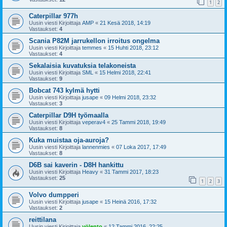
1
2
Caterpillar 977h
Uusin viesti Kirjoittaja
AMP
«
21 Kesä 2018, 14:19
Vastaukset:
4
Scania P82M jarrukellon irroitus ongelma
Uusin viesti Kirjoittaja
temmes
«
15 Huhti 2018, 23:12
Vastaukset:
4
Sekalaisia kuvatuksia telakoneista
Uusin viesti Kirjoittaja
SML
«
15 Helmi 2018, 22:41
Vastaukset:
9
Bobcat 743 kylmä hytti
Uusin viesti Kirjoittaja
jusape
«
09 Helmi 2018, 23:32
Vastaukset:
3
Caterpillar D9H työmaalla
Uusin viesti Kirjoittaja
veperav4
«
25 Tammi 2018, 19:49
Vastaukset:
8
Kuka muistaa oja-auroja?
Uusin viesti Kirjoittaja
lannenmies
«
07 Loka 2017, 17:49
Vastaukset:
8
D6B sai kaverin - D8H hankittu
Uusin viesti Kirjoittaja
Heavy
«
31 Tammi 2017, 18:23
Vastaukset:
25
1
2
3
Volvo dumpperi
Uusin viesti Kirjoittaja
jusape
«
15 Heinä 2016, 17:32
Vastaukset:
2
reittilana
Uusin viesti Kirjoittaja
yölento
«
12 Tammi 2016, 22:25