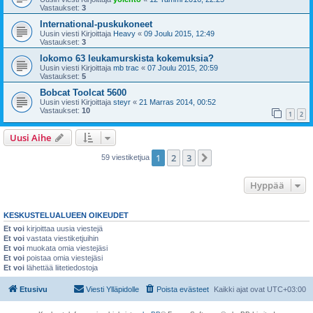
Vastaukset:
3
International-puskukoneet
Uusin viesti Kirjoittaja
Heavy
«
09 Joulu 2015, 12:49
Vastaukset:
3
lokomo 63 leukamurskista kokemuksia?
Uusin viesti Kirjoittaja
mb trac
«
07 Joulu 2015, 20:59
Vastaukset:
5
Bobcat Toolcat 5600
Uusin viesti Kirjoittaja
steyr
«
21 Marras 2014, 00:52
Vastaukset:
10
1
2
Uusi Aihe
1
2
3
Seuraava
59 viestiketjua
Hyppää
KESKUSTELUALUEEN OIKEUDET
Et voi
kirjoittaa uusia viestejä
Et voi
vastata viestiketjuihin
Et voi
muokata omia viestejäsi
Et voi
poistaa omia viestejäsi
Et voi
lähettää liitetiedostoja
Etusivu
Viesti Ylläpidolle
Poista evästeet
Kaikki ajat ovat
UTC+03:00