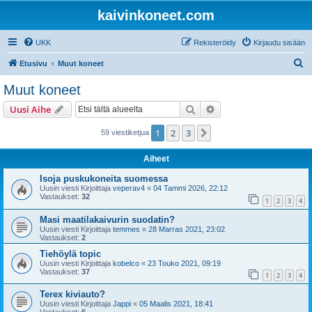
kaivinkoneet.com
UKK
Rekisteröidy
Kirjaudu sisään
E
Etusivu
Muut koneet
t
Muut koneet
s
Etsi
Tarkennettu haku
Uusi Aihe
i
1
2
3
Seuraava
59 viestiketjua
Aiheet
Isoja puskukoneita suomessa
Uusin viesti Kirjoittaja
veperav4
«
04 Tammi 2026, 22:12
Vastaukset:
32
1
2
3
4
Masi maatilakaivurin suodatin?
Uusin viesti Kirjoittaja
temmes
«
28 Marras 2021, 23:02
Vastaukset:
2
Tiehöylä topic
Uusin viesti Kirjoittaja
kobelco
«
23 Touko 2021, 09:19
Vastaukset:
37
1
2
3
4
Terex kiviauto?
Uusin viesti Kirjoittaja
Jappi
«
05 Maalis 2021, 18:41