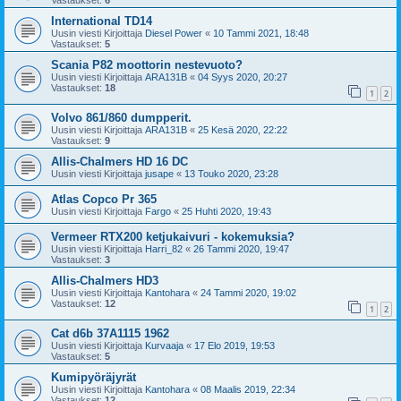
Vastaukset:
6
International TD14
Uusin viesti Kirjoittaja
Diesel Power
«
10 Tammi 2021, 18:48
Vastaukset:
5
Scania P82 moottorin nestevuoto?
Uusin viesti Kirjoittaja
ARA131B
«
04 Syys 2020, 20:27
Vastaukset:
18
1
2
Volvo 861/860 dumpperit.
Uusin viesti Kirjoittaja
ARA131B
«
25 Kesä 2020, 22:22
Vastaukset:
9
Allis-Chalmers HD 16 DC
Uusin viesti Kirjoittaja
jusape
«
13 Touko 2020, 23:28
Atlas Copco Pr 365
Uusin viesti Kirjoittaja
Fargo
«
25 Huhti 2020, 19:43
Vermeer RTX200 ketjukaivuri - kokemuksia?
Uusin viesti Kirjoittaja
Harri_82
«
26 Tammi 2020, 19:47
Vastaukset:
3
Allis-Chalmers HD3
Uusin viesti Kirjoittaja
Kantohara
«
24 Tammi 2020, 19:02
Vastaukset:
12
1
2
Cat d6b 37A1115 1962
Uusin viesti Kirjoittaja
Kurvaaja
«
17 Elo 2019, 19:53
Vastaukset:
5
Kumipyöräjyrät
Uusin viesti Kirjoittaja
Kantohara
«
08 Maalis 2019, 22:34
Vastaukset:
12