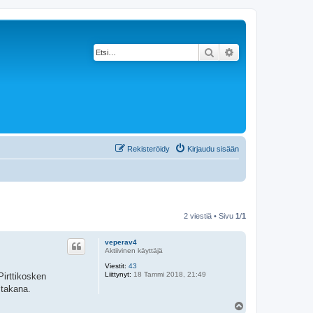
Etsi
Tarkennettu haku
Rekisteröidy
Kirjaudu sisään
2 viestiä • Sivu
1
/
1
veperav4
Aktiivinen käyttäjä
Viestit:
43
Liittynyt:
18 Tammi 2018, 21:49
Pirttikosken
 takana.
Y