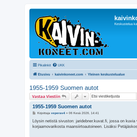
kaivink
Keskustelua ka
Pikalinkit
UKK
Etusivu
kaivinkoneet.com
Yleinen keskustelualue
1955-1959 Suomen autot
Vastaa Viestiin
1955-1959 Suomen autot
V
Kirjoittaja
veperav4
»
06 Kesä 2026, 14:41
i
e
Löysin netistä sivuston: jaridebner.kuvat.fi, jossa on kuv
s
korjaamovarikosta maansiirtoautoineen. Lisäksi Petäjäskos
t
i