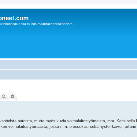
oneet.com
ivinkoneista sekä muista maanrakennuskoneista
Etsi
Tarkennettu haku
ia vanhoista autoista, mutta myös kuvia voimalaitostyömaista, mm. Kemijoella 
ken voimalaitostyömaasta, jossa mm. pressukasi sekä hyster-kaivuri pillarin