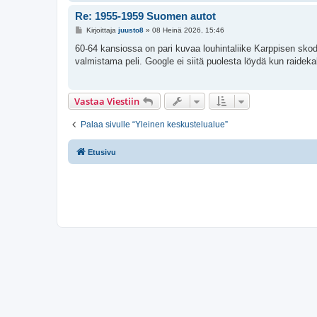
Re: 1955-1959 Suomen autot
V
Kirjoittaja
juusto8
»
08 Heinä 2026, 15:46
i
e
60-64 kansiossa on pari kuvaa louhintaliike Karppisen skod
s
valmistama peli. Google ei siitä puolesta löydä kun raidek
t
i
Vastaa Viestiin
Palaa sivulle “Yleinen keskustelualue”
Etusivu