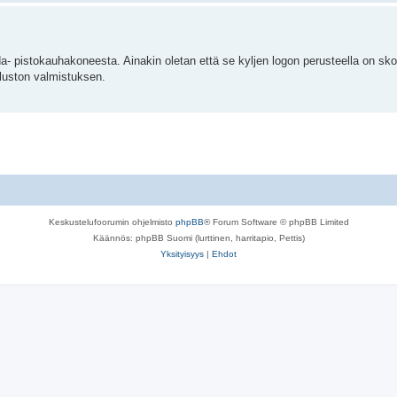
a- pistokauhakoneesta. Ainakin oletan että se kyljen logon perusteella on sk
aluston valmistuksen.
Keskustelufoorumin ohjelmisto
phpBB
® Forum Software © phpBB Limited
Käännös: phpBB Suomi (lurttinen, harritapio, Pettis)
Yksityisyys
|
Ehdot